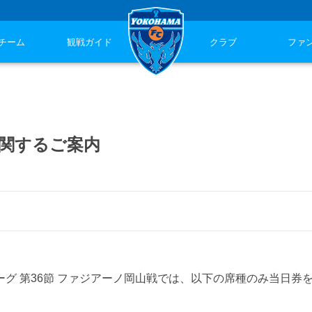
チーム
観戦ガイド
クラブ
ファ
売に関するご案内
リーグ 第36節 ファジアーノ岡山戦では、以下の席種のみ当日券