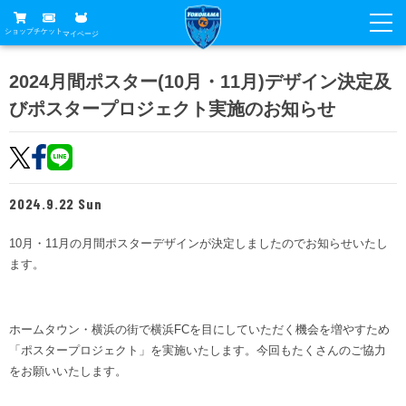
ショップ
チケット
マイページ
ニュース
2024月間ポスター(10月・11月)デザイン決定及
びポスタープロジェクト実施のお知らせ
グッズ
試合
ホームタウン
試合日程
チケット
トップチーム
順位表
2024.9.22 Sun
チケットガイド
チーム
クラブ
席種・価格表
10月・11月の月間ポスターデザインが決定しましたのでお知らせいたし
選手・スタッフ
観戦ガイド
メディア
ます。
チケット購入方法
スケジュール
試合
横浜FC観戦ガイド
クラブ
販売スケジュール
練習見学について
アカデミー
ホームタウン・横浜の街で横浜FCを目にしていただく機会を増やすため
試合会場アクセス
クラブ概要
ファン
ニッパツシート
「ポスタープロジェクト」を実施いたします。今回もたくさんのご協力
観戦ルール・マナー
をお願いいたします。
フリ丸のページ
Buy Ticket Here
横浜FC公式オンラインショップ
アカデミー