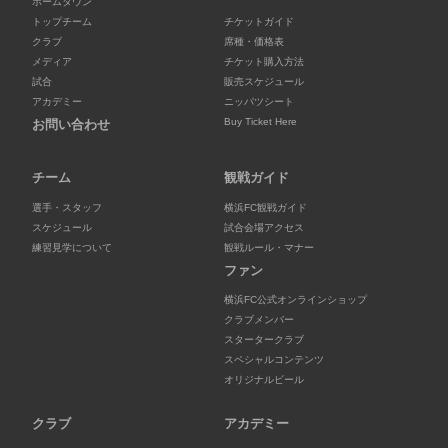
ホームタウン
トップチーム
チケットガイド
クラブ
席種・価格表
メディア
チケット購入方法
試合
販売スケジュール
アカデミー
ニッパツシート
Buy Ticket Here
お問い合わせ
チーム
観戦ガイド
選手・スタッフ
横浜FC観戦ガイド
スケジュール
試合会場アクセス
練習見学について
観戦ルール・マナー
ファン
横浜FC公式オンラインショップ
クラブメンバー
スタータークラブ
スペシャルコンテンツ
オリジナルビール
クラブ
アカデミー