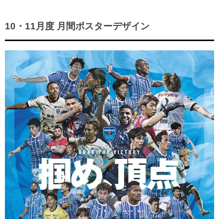
ヒストリー
クラブメンバー
育成ビジョン
パートナー
サステナビリティ
10・11月度 月間ポスターデザイン
スタータークラブ
試合日程・結果
パートナー一覧
お問い合わせ
ホームタウン活動
スペシャルコンテンツ
アカデミー選手
あしながドリーム基金
横浜FCスポーツクラブ
オリジナルビール
アカデミースタッフ
お問い合わせ
ニッパツ横浜FCシーガルズ
フェニックスクラブ
ゲームスチュワード
サッカースクール
学生インターンシップ
チアスクール