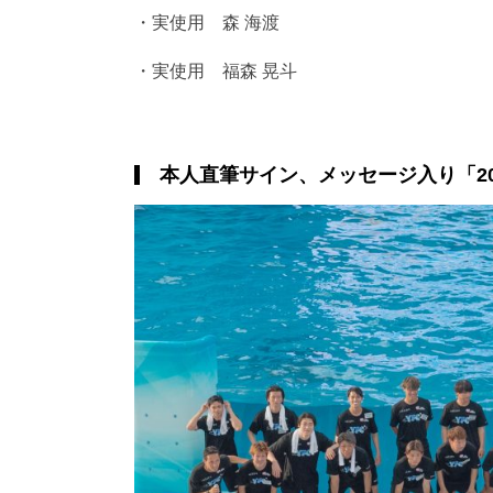
・実使用 森 海渡
・実使用 福森 晃斗
本人直筆サイン、メッセージ入り「20