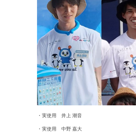
・実使用 井上 潮音
・実使用 中野 嘉大