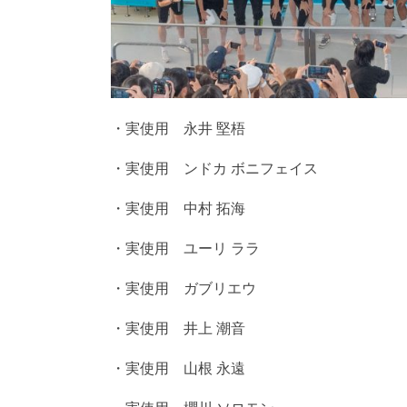
・実使用 永井 堅梧
・実使用 ンドカ ボニフェイス
・実使用 中村 拓海
・実使用 ユーリ ララ
・実使用 ガブリエウ
・実使用 井上 潮音
・実使用 山根 永遠