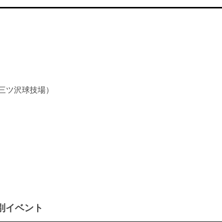
ツ三ツ沢球技場）
特別イベント