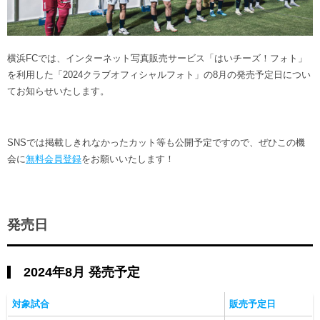
ヒストリー
クラブメンバー
育成ビジョン
パートナー
サステナビリティ
スタータークラブ
試合日程・結果
パートナー一覧
横浜FCでは、インターネット写真販売サービス「はいチーズ！フォト」
お問い合わせ
ホームタウン活動
スペシャルコンテンツ
を利用した「2024クラブオフィシャルフォト」の8月の発売予定日につい
アカデミー選手
あしながドリーム基金
てお知らせいたします。
横浜FCスポーツクラブ
オリジナルビール
アカデミースタッフ
お問い合わせ
ニッパツ横浜FCシーガルズ
フェニックスクラブ
SNSでは掲載しきれなかったカット等も公開予定ですので、ぜひこの機
ゲームスチュワード
会に
無料会員登録
をお願いいたします！
サッカースクール
学生インターンシップ
チアスクール
発売日
2024年8月 発売予定
対象試合
販売予定日