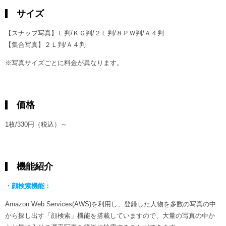
サイズ
【スナップ写真】Ｌ判/ＫＧ判/２Ｌ判/８ＰＷ判/Ａ４判
【集合写真】２Ｌ判/Ａ４判
※写真サイズごとに料金が異なります。
価格
1枚/330円（税込）～
機能紹介
・顔検索機能：
Amazon Web Services(AWS)を利用し、登録した人物を多数の写真の中
から探し出す「顔検索」機能を搭載していますので、大量の写真の中か