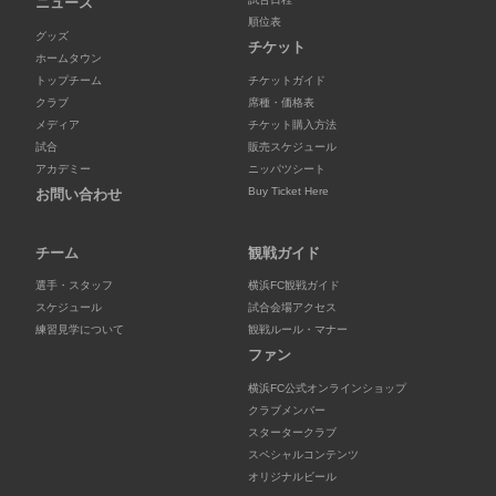
ニュース
順位表
グッズ
チケット
ホームタウン
トップチーム
チケットガイド
クラブ
席種・価格表
メディア
チケット購入方法
試合
販売スケジュール
アカデミー
ニッパツシート
Buy Ticket Here
お問い合わせ
チーム
観戦ガイド
選手・スタッフ
横浜FC観戦ガイド
スケジュール
試合会場アクセス
練習見学について
観戦ルール・マナー
ファン
横浜FC公式オンラインショップ
クラブメンバー
スタータークラブ
スペシャルコンテンツ
オリジナルビール