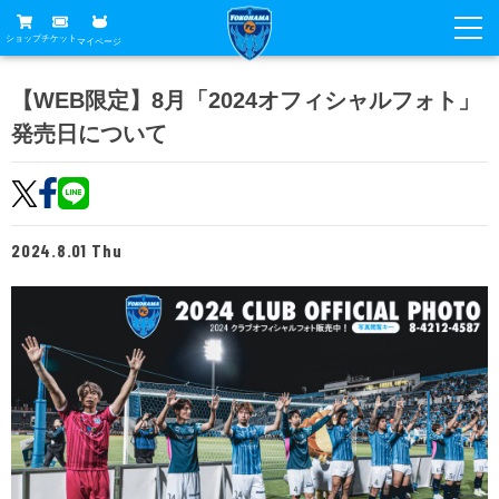
ショップ
チケット
マイページ
ニュース
【WEB限定】8月「2024オフィシャルフォト」
発売日について
グッズ
試合
ホームタウン
試合日程
チケット
トップチーム
順位表
2024.8.01 Thu
チケットガイド
チーム
クラブ
席種・価格表
選手・スタッフ
観戦ガイド
メディア
チケット購入方法
スケジュール
試合
横浜FC観戦ガイド
クラブ
販売スケジュール
練習見学について
アカデミー
試合会場アクセス
クラブ概要
ファン
ニッパツシート
観戦ルール・マナー
フリ丸のページ
Buy Ticket Here
横浜FC公式オンラインショップ
アカデミー