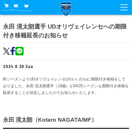
ショップ
チケット
マイページ
ニュース
永田 滉太朗選手 UDオリヴェイレンセへの期限
付き移籍延長のお知らせ
グッズ
試合
ホームタウン
試合日程
チケット
トップチーム
順位表
2024.6.30 Sun
チケットガイド
チーム
クラブ
席種・価格表
昨シーズンよりUDオリヴェイレンセ(ポルトガル)に期限付き移籍をして
選手・スタッフ
観戦ガイド
メディア
おりました、永田 滉太朗選手（19歳）が24/25シーズンも期限付き移籍を
チケット購入方法
スケジュール
延長することが決定しましたのでお知らせいたします。
試合
横浜FC観戦ガイド
クラブ
販売スケジュール
練習見学について
アカデミー
試合会場アクセス
クラブ概要
ファン
ニッパツシート
永田 滉太朗（Kotaro NAGATA/MF）
観戦ルール・マナー
フリ丸のページ
Buy Ticket Here
横浜FC公式オンラインショップ
アカデミー