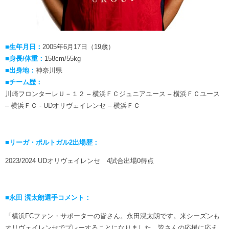
■生年月日：
2005年6月17日（19歳）
■身長/体重：
158cm/55kg
■出身地：
神奈川県
■チーム歴：
川崎フロンターレＵ－１２ – 横浜ＦＣジュニアユース – 横浜ＦＣユース
– 横浜ＦＣ - UDオリヴェイレンセ – 横浜ＦＣ
■リーガ・ポルトガル2出場歴：
2023/2024 UDオリヴェイレンセ 4試合出場0得点
■永田 滉太朗選手コメント：
「横浜FCファン・サポーターの皆さん。永田滉太朗です。来シーズンも
オリヴェイレンセでプレーすることになりました。皆さんの応援に応え