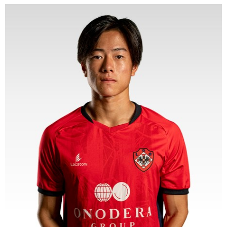
ヒストリー
クラブメンバー
育成ビジョン
パートナー
サステナビリティ
スタータークラブ
試合日程・結果
パートナー一覧
お問い合わせ
ホームタウン活動
スペシャルコンテンツ
アカデミー選手
あしながドリーム基金
横浜FCスポーツクラブ
オリジナルビール
アカデミースタッフ
お問い合わせ
ニッパツ横浜FCシーガルズ
フェニックスクラブ
ゲームスチュワード
サッカースクール
学生インターンシップ
チアスクール