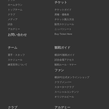
チケット
ホームタウン
トップチーム
チケットガイド
クラブ
席種・価格表
メディア
チケット購入方法
試合
販売スケジュール
アカデミー
ニッパツシート
Buy Ticket Here
お問い合わせ
チーム
観戦ガイド
選手・スタッフ
横浜FC観戦ガイド
スケジュール
試合会場アクセス
練習見学について
観戦ルール・マナー
ファン
横浜FC公式オンラインショップ
クラブメンバー
スタータークラブ
スペシャルコンテンツ
オリジナルビール
クラブ
アカデミー