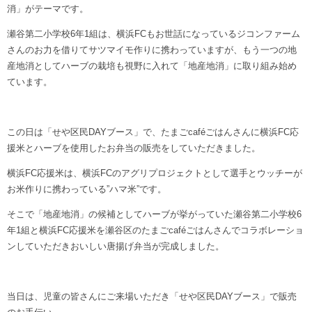
消」がテーマです。
瀬谷第二小学校6年1組は、横浜FCもお世話になっているジコンファーム
さんのお力を借りてサツマイモ作りに携わっていますが、もう一つの地
産地消としてハーブの栽培も視野に入れて「地産地消」に取り組み始め
ています。
この日は「せや区民DAYブース」で、たまごcaféごはんさんに横浜FC応
援米とハーブを使用したお弁当の販売をしていただきました。
横浜FC応援米は、横浜FCのアグリプロジェクトとして選手とウッチーが
お米作りに携わっている”ハマ米”です。
そこで「地産地消」の候補としてハーブが挙がっていた瀬谷第二小学校6
年1組と横浜FC応援米を瀬谷区のたまごcaféごはんさんでコラボレーショ
ンしていただきおいしい唐揚げ弁当が完成しました。
当日は、児童の皆さんにご来場いただき「せや区民DAYブース」で販売