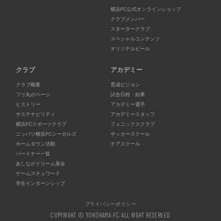
横浜FC公式オンラインショップ
クラブメンバー
スタータークラブ
スペシャルコンテンツ
オリジナルビール
クラブ
アカデミー
クラブ概要
育成ビジョン
フリ丸のページ
試合日程・結果
ヒストリー
アカデミー選手
サステナビリティ
アカデミースタッフ
横浜FCスポーツクラブ
フェニックスクラブ
ニッパツ横浜FCシーガルズ
サッカースクール
ホームタウン活動
チアスクール
パートナー一覧
あしながドリーム基金
ゲームスチュワード
学生インターンシップ
プライバシーポリシー
COPYRIGHT © YOKOHAMA FC. ALL RIGHT RESERVED.