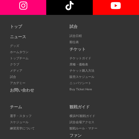
トップ
試合
試合日程
ニュース
順位表
グッズ
チケット
ホームタウン
トップチーム
チケットガイド
クラブ
席種・価格表
メディア
チケット購入方法
試合
販売スケジュール
アカデミー
ニッパツシート
Buy Ticket Here
お問い合わせ
チーム
観戦ガイド
選手・スタッフ
横浜FC観戦ガイド
スケジュール
試合会場アクセス
練習見学について
観戦ルール・マナー
ファン