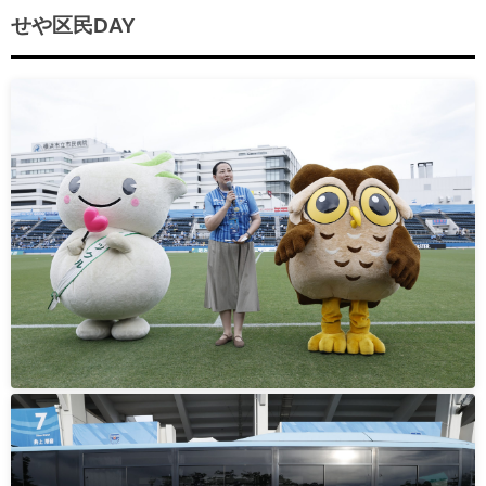
ヒストリー
クラブメンバー
せや区民DAY
育成ビジョン
パートナー
サステナビリティ
スタータークラブ
試合日程・結果
パートナー一覧
お問い合わせ
ホームタウン活動
スペシャルコンテンツ
アカデミー選手
あしながドリーム基金
横浜FCスポーツクラブ
オリジナルビール
アカデミースタッフ
お問い合わせ
ニッパツ横浜FCシーガルズ
フェニックスクラブ
ゲームスチュワード
サッカースクール
学生インターンシップ
チアスクール