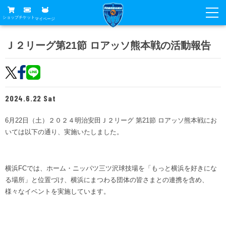
ショップ
チケット
マイページ
ニュース
Ｊ２リーグ第21節 ロアッソ熊本戦の活動報告
グッズ
試合
ホームタウン
試合日程
チケット
2024.6.22 Sat
トップチーム
順位表
チケットガイド
チーム
6月22日（土）２０２４明治安田Ｊ２リーグ 第21節 ロアッソ熊本戦にお
クラブ
いては以下の通り、実施いたしました。
席種・価格表
選手・スタッフ
観戦ガイド
メディア
チケット購入方法
スケジュール
試合
横浜FC観戦ガイド
クラブ
横浜FCでは、ホーム・ニッパツ三ツ沢球技場を「もっと横浜を好きにな
販売スケジュール
練習見学について
る場所」と位置づけ、横浜にまつわる団体の皆さまとの連携を含め、
アカデミー
試合会場アクセス
クラブ概要
様々なイベントを実施しています。
ファン
ニッパツシート
観戦ルール・マナー
フリ丸のページ
Buy Ticket Here
横浜FC公式オンラインショップ
アカデミー