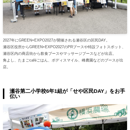
2027年にGREEN×EXPO2027が開催される瀬谷区の区民DAY。
瀬谷区役所からGREEN×EXPO2027のPRブースや特設フォトスポット、
瀬谷区内の商店街から飲食ブースやマッサージブースなどが出店。
角よし、たまごcaféごはん、ボディスマイル、峰農園などのブースが出
店。
瀬谷第二小学校6年1組が「せや区民DAY」をお手
伝い