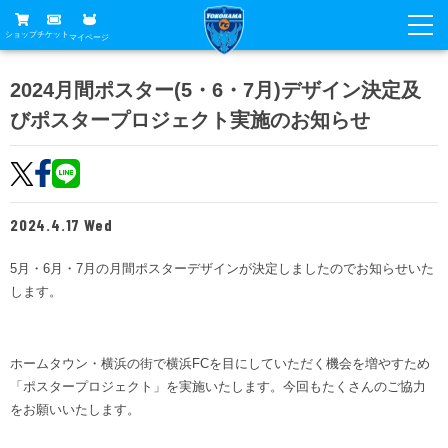
ショップ
チケット
マイページ
ニュース
2024月間ポスター(5・6・7月)デザイン決定及
びポスタープロジェクト実施のお知らせ
グッズ
試合
ホームタウン
試合日程
チケット
トップチーム
順位表
2024.4.17 Wed
チケットガイド
チーム
クラブ
席種・価格表
5月・6月・7月の月間ポスターデザインが決定しましたのでお知らせいた
選手・スタッフ
観戦ガイド
メディア
します。
チケット購入方法
スケジュール
試合
横浜FC観戦ガイド
クラブ
販売スケジュール
練習見学について
アカデミー
ホームタウン・横浜の街で横浜FCを目にしていただく機会を増やすため
試合会場アクセス
クラブ概要
ファン
ニッパツシート
「ポスタープロジェクト」を実施いたします。今回もたくさんのご協力
観戦ルール・マナー
をお願いいたします。
フリ丸のページ
Buy Ticket Here
横浜FC公式オンラインショップ
アカデミー