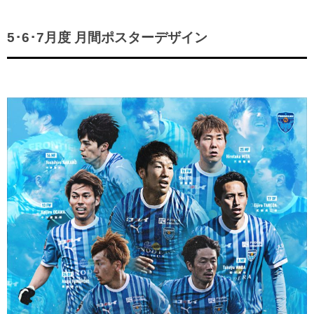
ヒストリー
クラブメンバー
育成ビジョン
パートナー
サステナビリティ
5･6･7月度 月間ポスターデザイン
スタータークラブ
試合日程・結果
パートナー一覧
お問い合わせ
ホームタウン活動
スペシャルコンテンツ
アカデミー選手
あしながドリーム基金
横浜FCスポーツクラブ
オリジナルビール
アカデミースタッフ
お問い合わせ
ニッパツ横浜FCシーガルズ
フェニックスクラブ
ゲームスチュワード
サッカースクール
学生インターンシップ
チアスクール