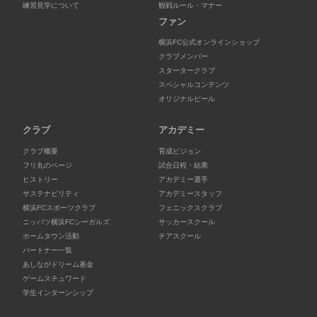
練習見学について
観戦ルール・マナー
ファン
横浜FC公式オンラインショップ
クラブメンバー
スタータークラブ
スペシャルコンテンツ
オリジナルビール
クラブ
アカデミー
クラブ概要
育成ビジョン
フリ丸のページ
試合日程・結果
ヒストリー
アカデミー選手
サステナビリティ
アカデミースタッフ
横浜FCスポーツクラブ
フェニックスクラブ
ニッパツ横浜FCシーガルズ
サッカースクール
ホームタウン活動
チアスクール
パートナー一覧
あしながドリーム基金
ゲームスチュワード
学生インターンシップ