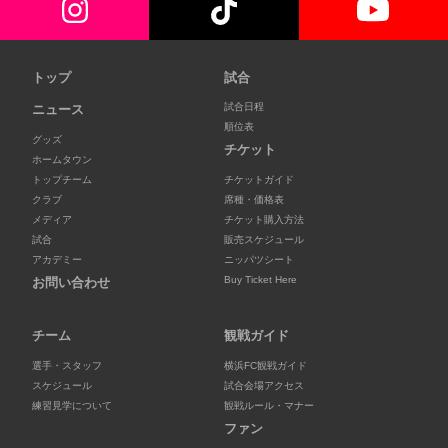
トップ
試合
試合日程
ニュース
順位表
グッズ
チケット
ホームタウン
トップチーム
チケットガイド
クラブ
席種・価格表
メディア
チケット購入方法
試合
販売スケジュール
アカデミー
ニッパツシート
Buy Ticket Here
お問い合わせ
チーム
観戦ガイド
選手・スタッフ
横浜FC観戦ガイド
スケジュール
試合会場アクセス
練習見学について
観戦ルール・マナー
ファン