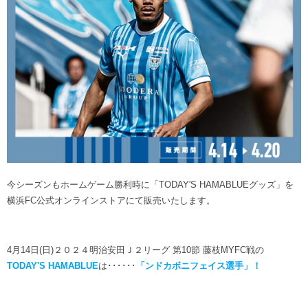
ヒストリー
クラブメンバー
育成ビジョン
パートナー
サステナビリティ
スタータークラブ
試合日程・結果
パートナー一覧
お問い合わせ
ホームタウン活動
スペシャルコンテンツ
アカデミー選手
あしながドリーム基金
横浜FCスポーツクラブ
オリジナルビール
アカデミースタッフ
お問い合わせ
ニッパツ横浜FCシーガルズ
フェニックスクラブ
ゲームスチュワード
サッカースクール
学生インターンシップ
今シーズンもホームゲーム勝利時に「TODAY'S HAMABLUEグッズ」を
チアスクール
横浜FC公式オンラインストアにて販売いたします。
4月14日(日)２０２４明治安田Ｊ２リーグ 第10節 藤枝MYFC戦の
TODAY'S HAMABLUE
は･･････
「ンドカボニフェイス選手」！