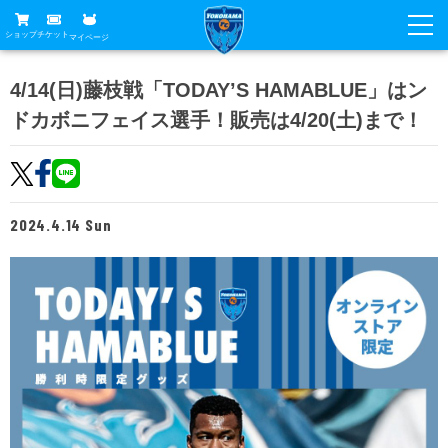
ショップ
チケット
マイページ
ニュース
4/14(日)藤枝戦「TODAY’S HAMABLUE」はン
ドカボニフェイス選手！販売は4/20(土)まで！
グッズ
試合
ホームタウン
試合日程
チケット
トップチーム
順位表
2024.4.14 Sun
チケットガイド
チーム
クラブ
席種・価格表
選手・スタッフ
観戦ガイド
メディア
チケット購入方法
スケジュール
試合
横浜FC観戦ガイド
クラブ
販売スケジュール
練習見学について
アカデミー
試合会場アクセス
クラブ概要
ファン
ニッパツシート
観戦ルール・マナー
フリ丸のページ
Buy Ticket Here
横浜FC公式オンラインショップ
アカデミー