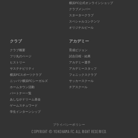
横浜FC公式オンラインショップ
クラブメンバー
スタータークラブ
スペシャルコンテンツ
オリジナルビール
クラブ
アカデミー
クラブ概要
育成ビジョン
フリ丸のページ
試合日程・結果
ヒストリー
アカデミー選手
サステナビリティ
アカデミースタッフ
横浜FCスポーツクラブ
フェニックスクラブ
ニッパツ横浜FCシーガルズ
サッカースクール
ホームタウン活動
チアスクール
パートナー一覧
あしながドリーム基金
ゲームスチュワード
学生インターンシップ
プライバシーポリシー
COPYRIGHT © YOKOHAMA FC. ALL RIGHT RESERVED.