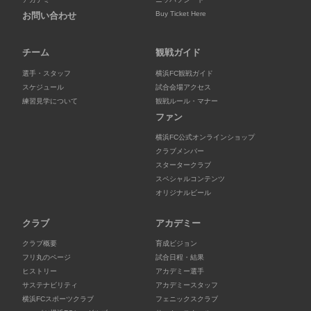
Buy Ticket Here
お問い合わせ
チーム
観戦ガイド
選手・スタッフ
横浜FC観戦ガイド
スケジュール
試合会場アクセス
練習見学について
観戦ルール・マナー
ファン
横浜FC公式オンラインショップ
クラブメンバー
スタータークラブ
スペシャルコンテンツ
オリジナルビール
クラブ
アカデミー
クラブ概要
育成ビジョン
フリ丸のページ
試合日程・結果
ヒストリー
アカデミー選手
サステナビリティ
アカデミースタッフ
横浜FCスポーツクラブ
フェニックスクラブ