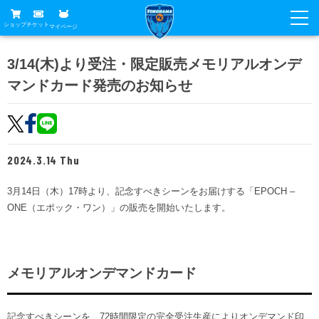
ショップ
チケット
マイページ
ニュース
3/14(木)より受注・限定販売メモリアルオンデ
マンドカード発売のお知らせ
グッズ
試合
ホームタウン
試合日程
チケット
トップチーム
順位表
2024.3.14 Thu
チケットガイド
チーム
クラブ
席種・価格表
3月14日（木）17時より、記念すべきシーンをお届けする「EPOCH –
選手・スタッフ
観戦ガイド
メディア
ONE（エポック・ワン）」の販売を開始いたします。
チケット購入方法
スケジュール
試合
横浜FC観戦ガイド
クラブ
販売スケジュール
練習見学について
アカデミー
試合会場アクセス
クラブ概要
ファン
メモリアルオンデマンドカード
ニッパツシート
観戦ルール・マナー
フリ丸のページ
Buy Ticket Here
横浜FC公式オンラインショップ
アカデミー
記念すべきシーンを、72時間限定の完全受注生産によりオンデマンド印