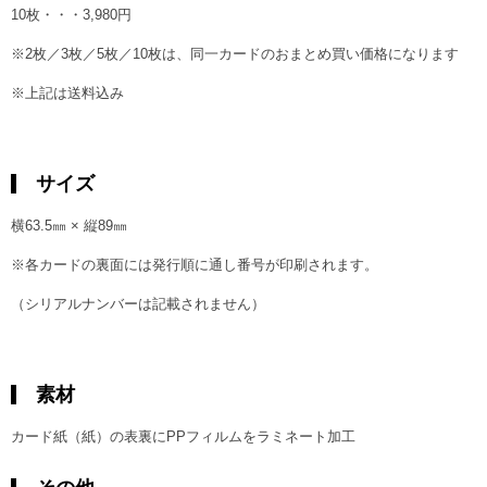
10枚・・・3,980円
※2枚／3枚／5枚／10枚は、同一カードのおまとめ買い価格になります
※上記は送料込み
サイズ
横63.5㎜ × 縦89㎜
※各カードの裏面には発行順に通し番号が印刷されます。
（シリアルナンバーは記載されません）
素材
カード紙（紙）の表裏にPPフィルムをラミネート加工