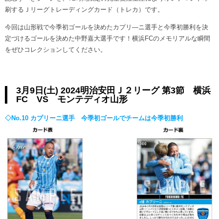
ヒストリー
クラブメンバー
刷するＪリーグトレーディングカード（トレカ）です。
育成ビジョン
パートナー
サステナビリティ
今回は山形戦で今季初ゴールを決めたカプリ―ニ選手と今季初勝利を決
スタータークラブ
試合日程・結果
定づけるゴールを決めた中野嘉大選手です！横浜FCのメモリアルな瞬間
パートナー一覧
お問い合わせ
ホームタウン活動
スペシャルコンテンツ
をぜひコレクションしてください。
アカデミー選手
あしながドリーム基金
横浜FCスポーツクラブ
オリジナルビール
アカデミースタッフ
お問い合わせ
ニッパツ横浜FCシーガルズ
3月9日(土) 2024明治安田Ｊ２リーグ 第3節 横浜
フェニックスクラブ
FC VS モンテディオ山形
ゲームスチュワード
サッカースクール
◇No.10 カプリーニ選手 今季初ゴールでチームは今季初勝利
学生インターンシップ
チアスクール