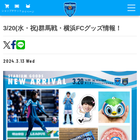
ショップ
チケット
マイページ
ニュース
3/20(水・祝)群馬戦・横浜FCグッズ情報！
グッズ
試合
ホームタウン
試合日程
チケット
2024.3.13 Wed
トップチーム
順位表
チケットガイド
チーム
クラブ
席種・価格表
選手・スタッフ
観戦ガイド
メディア
チケット購入方法
スケジュール
試合
横浜FC観戦ガイド
クラブ
販売スケジュール
練習見学について
アカデミー
試合会場アクセス
クラブ概要
ファン
ニッパツシート
観戦ルール・マナー
フリ丸のページ
Buy Ticket Here
横浜FC公式オンラインショップ
アカデミー