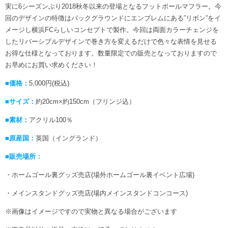
実に6シーズンぶり2018秋冬以来の登場となるフットボールマフラー。今
回のデザインの特徴はバックグラウンドにエンブレムにある”リボン”をイ
メージし横浜FCらしいコンセプトで製作。今回は両面カラーチェンジを
したリバーシブルデザインで巻き方を変えるだけで色々な表情を見せる
お得な仕様となっております。数量限定での販売となっておりますので
お早めにお買い求めください！
■価格：
5,000円(税込)
■サイズ：
約20cm×約150cm（フリンジ込）
■素材：
アクリル100％
■原産国：
英国（イングランド）
■販売場所：
・ホームゴール裏グッズ売店(場外ホームゴール裏イベント広場)
・メインスタンドグッズ売店(場内メインスタンドコンコース)
※画像はイメージですので実物と異なる場合がございます