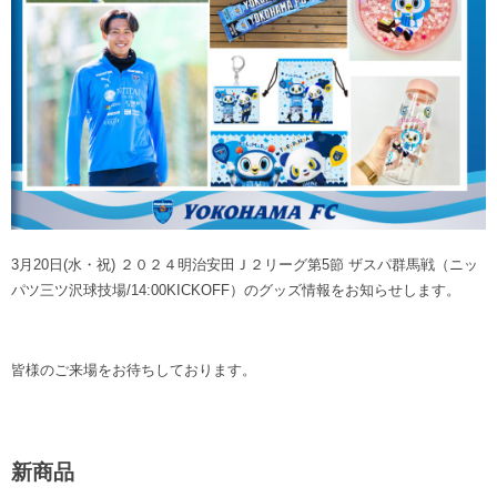
ヒストリー
クラブメンバー
育成ビジョン
パートナー
サステナビリティ
スタータークラブ
試合日程・結果
パートナー一覧
お問い合わせ
ホームタウン活動
スペシャルコンテンツ
アカデミー選手
あしながドリーム基金
横浜FCスポーツクラブ
オリジナルビール
アカデミースタッフ
お問い合わせ
ニッパツ横浜FCシーガルズ
フェニックスクラブ
ゲームスチュワード
サッカースクール
3月20日(水・祝) ２０２４明治安田Ｊ２リーグ第5節 ザスパ群馬戦（ニッ
学生インターンシップ
パツ三ツ沢球技場/14:00KICKOFF）のグッズ情報をお知らせします。
チアスクール
皆様のご来場をお待ちしております。
新商品