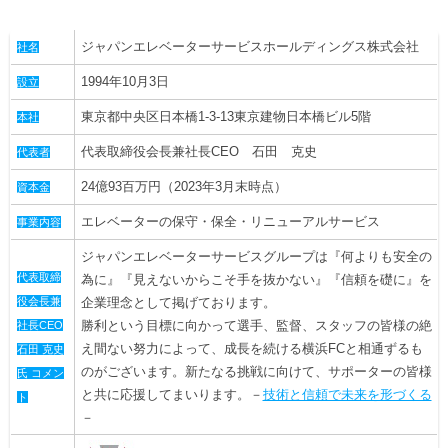
ヒストリー
クラブメンバー
育成ビジョン
パートナー
ジャパンエレベーターサービスホールディングス株式会社
サステナビリティ
社名
スタータークラブ
試合日程・結果
パートナー一覧
1994年10月3日
設立
お問い合わせ
ホームタウン活動
スペシャルコンテンツ
アカデミー選手
東京都中央区日本橋1-3-13東京建物日本橋ビル5階
本社
あしながドリーム基金
横浜FCスポーツクラブ
オリジナルビール
アカデミースタッフ
代表取締役会長兼社長CEO 石田 克史
代表者
お問い合わせ
ニッパツ横浜FCシーガルズ
24億93百万円（2023年3月末時点）
資本金
フェニックスクラブ
ゲームスチュワード
エレベーターの保守・保全・リニューアルサービス
事業内容
サッカースクール
学生インターンシップ
ジャパンエレベーターサービスグループは『何よりも安全の
チアスクール
代表取締
為に』『見えないからこそ手を抜かない』『信頼を礎に』を
役会長兼
企業理念として掲げております。
勝利という目標に向かって選手、監督、スタッフの皆様の絶
社長CEO
え間ない努力によって、成長を続ける横浜FCと相通ずるも
石田 克史
のがございます。新たなる挑戦に向けて、サポーターの皆様
氏 コメン
と共に応援してまいります。－
技術と信頼で未来を形づくる
ト
－