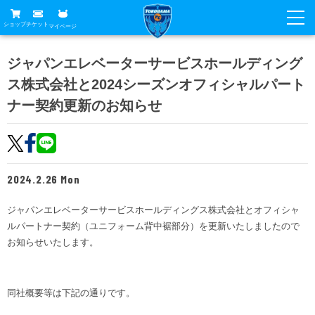
ショップ
チケット
マイページ
ニュース
ジャパンエレベーターサービスホールディング
ス株式会社と2024シーズンオフィシャルパート
グッズ
試合
ナー契約更新のお知らせ
ホームタウン
試合日程
チケット
トップチーム
順位表
チケットガイド
チーム
クラブ
2024.2.26 Mon
席種・価格表
選手・スタッフ
観戦ガイド
メディア
ジャパンエレベーターサービスホールディングス株式会社とオフィシャ
チケット購入方法
スケジュール
試合
ルパートナー契約（ユニフォーム背中裾部分）を更新いたしましたので
横浜FC観戦ガイド
クラブ
販売スケジュール
お知らせいたします。
練習見学について
アカデミー
試合会場アクセス
クラブ概要
ファン
ニッパツシート
観戦ルール・マナー
フリ丸のページ
同社概要等は下記の通りです。
Buy Ticket Here
横浜FC公式オンラインショップ
アカデミー