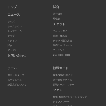
トップ
試合
試合日程
ニュース
順位表
グッズ
チケット
ホームタウン
トップチーム
チケットガイド
クラブ
席種・価格表
メディア
チケット購入方法
試合
販売スケジュール
アカデミー
ニッパツシート
Buy Ticket Here
お問い合わせ
チーム
観戦ガイド
選手・スタッフ
横浜FC観戦ガイド
スケジュール
試合会場アクセス
練習見学について
観戦ルール・マナー
ファン
横浜FC公式オンラインショップ
クラブメンバー