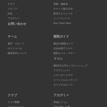
クラブ
席種・価格表
メディア
チケット購入方法
試合
販売スケジュール
アカデミー
ニッパツシート
Buy Ticket Here
お問い合わせ
チーム
観戦ガイド
選手・スタッフ
横浜FC観戦ガイド
スケジュール
試合会場アクセス
練習見学について
観戦ルール・マナー
ファン
横浜FC公式オンラインショップ
クラブメンバー
スタータークラブ
スペシャルコンテンツ
オリジナルビール
クラブ
アカデミー
クラブ概要
育成ビジョン
フリ丸のページ
試合日程・結果