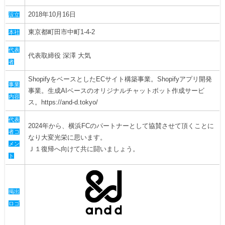
ヒストリー
クラブメンバー
2018年10月16日
育成ビジョン
設立
パートナー
サステナビリティ
スタータークラブ
東京都町田市中町1-4-2
本社
試合日程・結果
パートナー一覧
お問い合わせ
ホームタウン活動
スペシャルコンテンツ
代表
アカデミー選手
代表取締役 深澤 大気
あしながドリーム基金
者
横浜FCスポーツクラブ
オリジナルビール
アカデミースタッフ
ShopifyをベースとしたECサイト構築事業。Shopifyアプリ開発
お問い合わせ
ニッパツ横浜FCシーガルズ
事業
事業。生成AIベースのオリジナルチャットボット作成サービ
フェニックスクラブ
内容
ス。https://and-d.tokyo/
ゲームスチュワード
サッカースクール
代表
学生インターンシップ
2024年から、横浜FCのパートナーとして協賛させて頂くことに
者コ
チアスクール
なり大変光栄に思います。
メン
Ｊ１復帰へ向けて共に闘いましょう。
ト
掲出
ロゴ