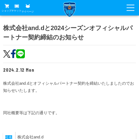
ショップ
チケット
マイページ
ニュース
株式会社and.dと2024シーズンオフィシャルパ
ートナー契約締結のお知らせ
グッズ
試合
ホームタウン
試合日程
チケット
トップチーム
順位表
2024.2.12 Mon
チケットガイド
チーム
クラブ
席種・価格表
株式会社and.dとオフィシャルパートナー契約を締結いたしましたのでお
選手・スタッフ
観戦ガイド
メディア
知らせいたします。
チケット購入方法
スケジュール
試合
横浜FC観戦ガイド
クラブ
販売スケジュール
練習見学について
アカデミー
同社概要等は下記の通りです。
試合会場アクセス
クラブ概要
ファン
ニッパツシート
観戦ルール・マナー
フリ丸のページ
Buy Ticket Here
横浜FC公式オンラインショップ
アカデミー
株式会社and.d
社名