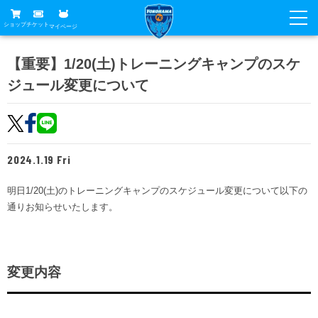
ショップ
チケット
マイページ
ニュース
【重要】1/20(土)トレーニングキャンプのスケ
ジュール変更について
グッズ
試合
ホームタウン
試合日程
チケット
トップチーム
順位表
2024.1.19 Fri
チケットガイド
チーム
クラブ
席種・価格表
明日1/20(土)のトレーニングキャンプのスケジュール変更について以下の
選手・スタッフ
観戦ガイド
メディア
通りお知らせいたします。
チケット購入方法
スケジュール
試合
横浜FC観戦ガイド
クラブ
販売スケジュール
練習見学について
アカデミー
試合会場アクセス
クラブ概要
ファン
変更内容
ニッパツシート
観戦ルール・マナー
フリ丸のページ
Buy Ticket Here
横浜FC公式オンラインショップ
アカデミー