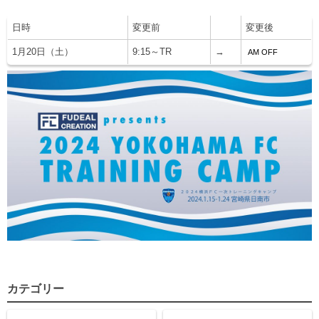
ヒストリー
クラブメンバー
育成ビジョン
パートナー
日時
変更前
変更後
サステナビリティ
スタータークラブ
試合日程・結果
1月20日（土）
9:15～TR
→
AM OFF
パートナー一覧
お問い合わせ
ホームタウン活動
スペシャルコンテンツ
アカデミー選手
あしながドリーム基金
横浜FCスポーツクラブ
オリジナルビール
アカデミースタッフ
お問い合わせ
ニッパツ横浜FCシーガルズ
フェニックスクラブ
ゲームスチュワード
サッカースクール
学生インターンシップ
チアスクール
カテゴリー