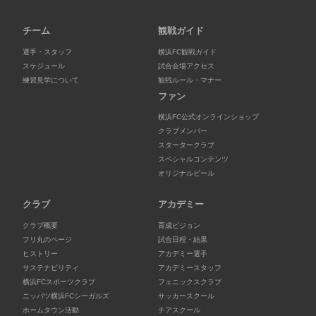
チーム
観戦ガイド
選手・スタッフ
横浜FC観戦ガイド
スケジュール
試合会場アクセス
練習見学について
観戦ルール・マナー
ファン
横浜FC公式オンラインショップ
クラブメンバー
スタータークラブ
スペシャルコンテンツ
オリジナルビール
クラブ
アカデミー
クラブ概要
育成ビジョン
フリ丸のページ
試合日程・結果
ヒストリー
アカデミー選手
サステナビリティ
アカデミースタッフ
横浜FCスポーツクラブ
フェニックスクラブ
ニッパツ横浜FCシーガルズ
サッカースクール
ホームタウン活動
チアスクール