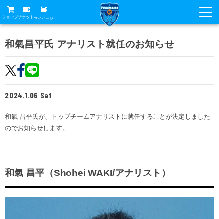
ショップ
チケット
マイページ
ニュース
和氣昌平氏 アナリスト就任のお知らせ
グッズ
試合
ホームタウン
試合日程
チケット
2024.1.06 Sat
トップチーム
順位表
チケットガイド
チーム
和氣 昌平氏が、トップチームアナリストに就任することが決定しました
クラブ
のでお知らせします。
席種・価格表
選手・スタッフ
観戦ガイド
メディア
チケット購入方法
スケジュール
試合
横浜FC観戦ガイド
クラブ
販売スケジュール
和氣 昌平（Shohei WAKI/アナリスト）
練習見学について
アカデミー
試合会場アクセス
クラブ概要
ファン
ニッパツシート
観戦ルール・マナー
フリ丸のページ
Buy Ticket Here
横浜FC公式オンラインショップ
アカデミー