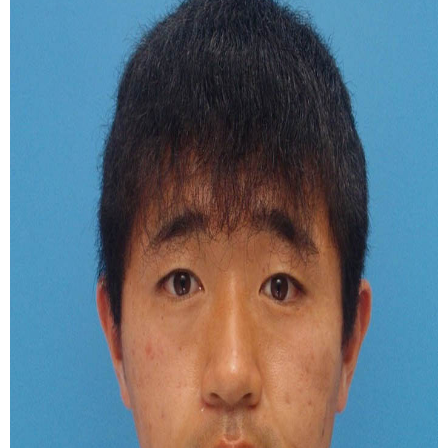
ヒストリー
クラブメンバー
育成ビジョン
パートナー
サステナビリティ
スタータークラブ
試合日程・結果
パートナー一覧
お問い合わせ
ホームタウン活動
スペシャルコンテンツ
アカデミー選手
あしながドリーム基金
横浜FCスポーツクラブ
オリジナルビール
アカデミースタッフ
お問い合わせ
ニッパツ横浜FCシーガルズ
フェニックスクラブ
ゲームスチュワード
サッカースクール
学生インターンシップ
チアスクール