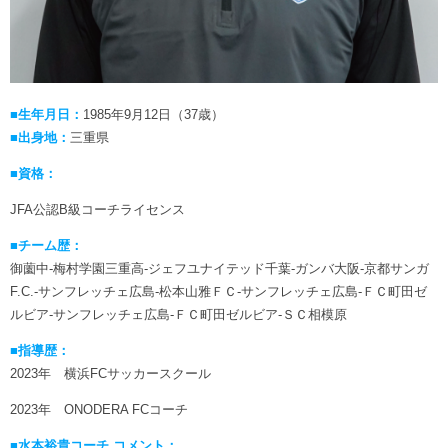
■生年月日：
1985年9月12日（37歳）
■出身地：
三重県
■資格：
JFA公認B級コーチライセンス
■チーム歴：
御薗中-梅村学園三重高-ジェフユナイテッド千葉-ガンバ大阪-京都サンガ
F.C.-サンフレッチェ広島-松本山雅ＦＣ-サンフレッチェ広島-ＦＣ町田ゼ
ルビア-サンフレッチェ広島-ＦＣ町田ゼルビア-ＳＣ相模原
■指導歴：
2023年 横浜FCサッカースクール
2023年 ONODERA FCコーチ
■水本裕貴コーチ コメント：