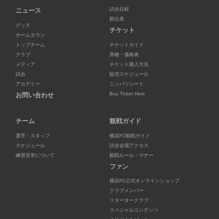
試合日程
ニュース
順位表
グッズ
チケット
ホームタウン
トップチーム
チケットガイド
クラブ
席種・価格表
メディア
チケット購入方法
試合
販売スケジュール
アカデミー
ニッパツシート
Buy Ticket Here
お問い合わせ
チーム
観戦ガイド
選手・スタッフ
横浜FC観戦ガイド
スケジュール
試合会場アクセス
練習見学について
観戦ルール・マナー
ファン
横浜FC公式オンラインショップ
クラブメンバー
スタータークラブ
スペシャルコンテンツ