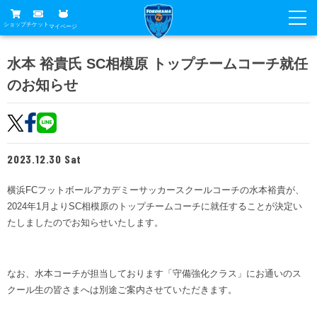
ショップ
チケット
マイページ
ニュース
水本 裕貴氏 SC相模原 トップチームコーチ就任
のお知らせ
グッズ
試合
ホームタウン
試合日程
チケット
トップチーム
順位表
2023.12.30 Sat
チケットガイド
チーム
クラブ
席種・価格表
横浜FCフットボールアカデミーサッカースクールコーチの水本裕貴が、
選手・スタッフ
観戦ガイド
メディア
2024年1月よりSC相模原のトップチームコーチに就任することが決定い
チケット購入方法
スケジュール
たしましたのでお知らせいたします。
試合
横浜FC観戦ガイド
クラブ
販売スケジュール
練習見学について
アカデミー
試合会場アクセス
クラブ概要
ファン
ニッパツシート
なお、水本コーチが担当しております「守備強化クラス」にお通いのス
観戦ルール・マナー
クール生の皆さまへは別途ご案内させていただきます。
フリ丸のページ
Buy Ticket Here
横浜FC公式オンラインショップ
アカデミー