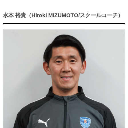
ヒストリー
クラブメンバー
育成ビジョン
パートナー
サステナビリティ
水本 裕貴（Hiroki MIZUMOTO/スクールコーチ）
スタータークラブ
試合日程・結果
パートナー一覧
お問い合わせ
ホームタウン活動
スペシャルコンテンツ
アカデミー選手
あしながドリーム基金
横浜FCスポーツクラブ
オリジナルビール
アカデミースタッフ
お問い合わせ
ニッパツ横浜FCシーガルズ
フェニックスクラブ
ゲームスチュワード
サッカースクール
学生インターンシップ
チアスクール