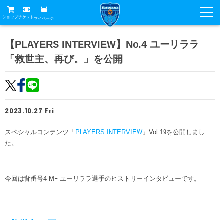
ショップ
チケット
マイページ
ニュース
【PLAYERS INTERVIEW】No.4 ユーリララ
「救世主、再び。」を公開
グッズ
試合
ホームタウン
試合日程
チケット
トップチーム
順位表
2023.10.27 Fri
チケットガイド
チーム
クラブ
席種・価格表
スペシャルコンテンツ「
PLAYERS INTERVIEW
」Vol.19を公開しまし
選手・スタッフ
観戦ガイド
メディア
た。
チケット購入方法
スケジュール
試合
横浜FC観戦ガイド
クラブ
販売スケジュール
練習見学について
アカデミー
今回は背番号4 MF ユーリララ選手のヒストリーインタビューです。
試合会場アクセス
クラブ概要
ファン
ニッパツシート
観戦ルール・マナー
フリ丸のページ
Buy Ticket Here
横浜FC公式オンラインショップ
アカデミー