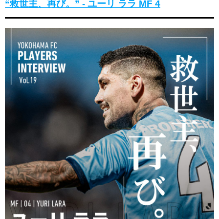
“救世主、再び。” - ユーリ ララ MF 4
ヒストリー
クラブメンバー
育成ビジョン
パートナー
サステナビリティ
スタータークラブ
試合日程・結果
パートナー一覧
お問い合わせ
ホームタウン活動
スペシャルコンテンツ
アカデミー選手
あしながドリーム基金
横浜FCスポーツクラブ
オリジナルビール
アカデミースタッフ
お問い合わせ
ニッパツ横浜FCシーガルズ
フェニックスクラブ
ゲームスチュワード
サッカースクール
学生インターンシップ
チアスクール