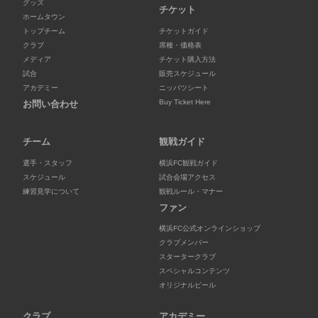
グッズ
チケット
ホームタウン
トップチーム
チケットガイド
クラブ
席種・価格表
メディア
チケット購入方法
試合
販売スケジュール
アカデミー
ニッパツシート
Buy Ticket Here
お問い合わせ
チーム
観戦ガイド
選手・スタッフ
横浜FC観戦ガイド
スケジュール
試合会場アクセス
練習見学について
観戦ルール・マナー
ファン
横浜FC公式オンラインショップ
クラブメンバー
スタータークラブ
スペシャルコンテンツ
オリジナルビール
クラブ
アカデミー