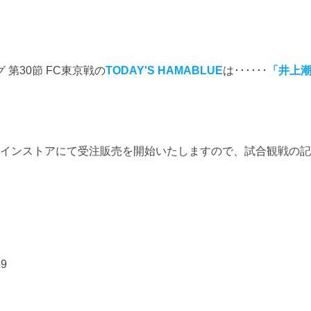
 第30節 FC東京戦の
TODAY'S HAMABLUE
は･･････
「井上
オンラインストアにて受注販売を開始いたしますので、試合観戦の
59