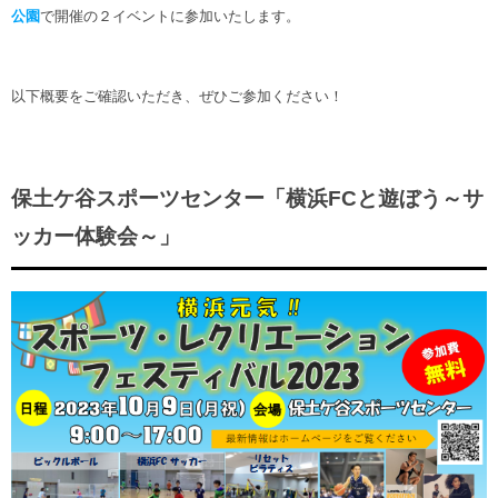
ヒストリー
公園
で開催の２イベントに参加いたします。
クラブメンバー
育成ビジョン
パートナー
サステナビリティ
スタータークラブ
試合日程・結果
パートナー一覧
お問い合わせ
以下概要をご確認いただき、ぜひご参加ください！
ホームタウン活動
スペシャルコンテンツ
アカデミー選手
あしながドリーム基金
横浜FCスポーツクラブ
オリジナルビール
アカデミースタッフ
お問い合わせ
ニッパツ横浜FCシーガルズ
保土ケ谷スポーツセンター「横浜FCと遊ぼう～サ
フェニックスクラブ
ゲームスチュワード
ッカー体験会～」
サッカースクール
学生インターンシップ
チアスクール