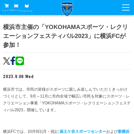
ショップ
チケット
マイページ
ニュース
横浜市主催の「YOKOHAMAスポーツ・レクリ
エーションフェスティバル2023」に横浜FCが
グッズ
試合
参加！
ホームタウン
試合日程
チケット
トップチーム
順位表
チケットガイド
チーム
クラブ
2023.9.06 Wed
席種・価格表
選手・スタッフ
観戦ガイド
メディア
横浜市では、市民の皆様がスポーツに親しみ楽しんでいただくきっかけ
チケット購入方法
スケジュール
試合
づくりとして、9月～11月に市内全域で幅広い市民を対象にスポーツ・レ
横浜FC観戦ガイド
クラブ
販売スケジュール
クリエーション事業「YOKOHAMAスポーツ・レクリエーションフェステ
練習見学について
アカデミー
試合会場アクセス
ィバル2023」開催しています。
クラブ概要
ファン
ニッパツシート
観戦ルール・マナー
フリ丸のページ
Buy Ticket Here
横浜FC公式オンラインショップ
アカデミー
横浜FCでは、10月9日(月・祝)に
保土ケ谷スポーツセンター
および
新横浜