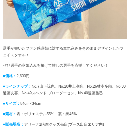
選手が書いたファン感謝祭に対する意気込みをそのままデザインしたフ
ェイスタオル！
ぜひ選手の意気込みを掲げて推しの選手を応援してください！
■価格：
2,600円
■ラインナップ：
No.7山下諒也、No.20井上潮音、No.26林幸多郎、No.33
近藤友喜、No.49スベンド ブローダーセン、No.40遠藤雅己
■サイズ：
84cm×34cm
■素材：
表：ポリエステル55% 裏：綿45%
■販売場所：
アリーナ1階席グッズ売店(ブース出店エリア内)