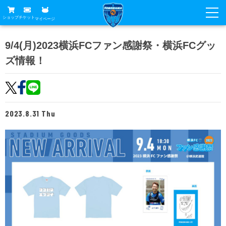
ショップ
チケット
マイページ
ニュース
9/4(月)2023横浜FCファン感謝祭・横浜FCグッ
ズ情報！
グッズ
試合
ホームタウン
試合日程
チケット
トップチーム
順位表
2023.8.31 Thu
チケットガイド
チーム
クラブ
席種・価格表
選手・スタッフ
観戦ガイド
メディア
チケット購入方法
スケジュール
試合
横浜FC観戦ガイド
クラブ
販売スケジュール
練習見学について
アカデミー
試合会場アクセス
クラブ概要
ファン
ニッパツシート
観戦ルール・マナー
フリ丸のページ
Buy Ticket Here
横浜FC公式オンラインショップ
アカデミー