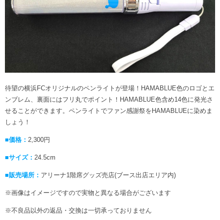
待望の横浜FCオリジナルのペンライトが登場！HAMABLUE色のロゴとエ
ンブレム、裏面にはフリ丸でポイント！HAMABLUE色含め14色に発光さ
せることができます。ペンライトでファン感謝祭をHAMABLUEに染めま
しょう！
■価格：
2,300円
■サイズ：
24.5cm
■販売場所：
アリーナ1階席グッズ売店(ブース出店エリア内)
※画像はイメージですので実物と異なる場合がございます
※不良品以外の返品・交換は一切承っておりません