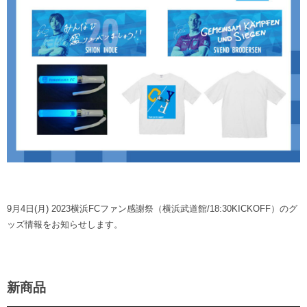
ヒストリー
クラブメンバー
育成ビジョン
パートナー
サステナビリティ
スタータークラブ
試合日程・結果
パートナー一覧
お問い合わせ
ホームタウン活動
スペシャルコンテンツ
アカデミー選手
あしながドリーム基金
横浜FCスポーツクラブ
オリジナルビール
アカデミースタッフ
お問い合わせ
ニッパツ横浜FCシーガルズ
フェニックスクラブ
ゲームスチュワード
サッカースクール
学生インターンシップ
チアスクール
9月4日(月) 2023横浜FCファン感謝祭（横浜武道館/18:30KICKOFF）のグ
ッズ情報をお知らせします。
新商品