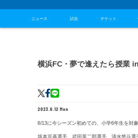
ニュース
試合
チケット
横浜FC・夢で逢えたら授業 i
2023.6.12 Mon
6/13に今シーズン初めての、小学6年生を
坂本亘基選手、武田英二郎選手、清水悠斗選