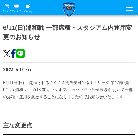
ショップ
チケット
マイページ
ニュース
6/11(日)浦和戦 一部席種・スタジアム内運用変
更のお知らせ
グッズ
試合
ホームタウン
試合日程
チケット
トップチーム
順位表
2023.5.12 Fri
チケットガイド
チーム
クラブ
席種・価格表
6月11日(日) に開催される２０２３明治安田生命Ｊ１リーグ 第17節 横浜
選手・スタッフ
観戦ガイド
メディア
FC vs 浦和レッズ(18:30キックオフ/ニッパツ三ツ沢球技場)において一部
チケット購入方法
スケジュール
の席種・運用を変更することになりましたのでお知らせいたします。
試合
横浜FC観戦ガイド
クラブ
販売スケジュール
練習見学について
アカデミー
試合会場アクセス
クラブ概要
ファン
ニッパツシート
主な変更点
観戦ルール・マナー
フリ丸のページ
Buy Ticket Here
横浜FC公式オンラインショップ
アカデミー