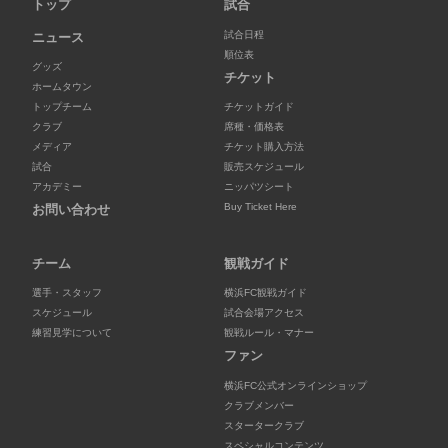
トップ
試合
試合日程
ニュース
順位表
グッズ
チケット
ホームタウン
トップチーム
チケットガイド
クラブ
席種・価格表
メディア
チケット購入方法
試合
販売スケジュール
アカデミー
ニッパツシート
Buy Ticket Here
お問い合わせ
チーム
観戦ガイド
選手・スタッフ
横浜FC観戦ガイド
スケジュール
試合会場アクセス
練習見学について
観戦ルール・マナー
ファン
横浜FC公式オンラインショップ
クラブメンバー
スタータークラブ
スペシャルコンテンツ