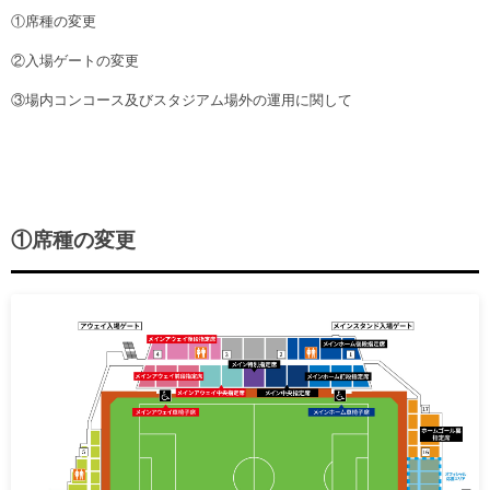
ヒストリー
クラブメンバー
①席種の変更
育成ビジョン
パートナー
サステナビリティ
②入場ゲートの変更
スタータークラブ
試合日程・結果
パートナー一覧
お問い合わせ
ホームタウン活動
③場内コンコース及びスタジアム場外の運用に関して
スペシャルコンテンツ
アカデミー選手
あしながドリーム基金
横浜FCスポーツクラブ
オリジナルビール
アカデミースタッフ
お問い合わせ
ニッパツ横浜FCシーガルズ
フェニックスクラブ
ゲームスチュワード
①席種の変更
サッカースクール
学生インターンシップ
チアスクール