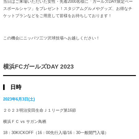
当日はご来場いただいた女性・先着2000名様に「ガールズDAY限定ベー
スボールシャツ」をプレゼント！スタジアムグルメやグッズ、お得なチ
ケットプランなどをご用意して皆様をお待ちしております！
この機会にニッパツ三ツ沢球技場へお越しください！
横浜FCガールズDAY 2023
日時
2023年6月3日(土)
２０２３明治安田生命Ｊ１リーグ第16節
横浜ＦＣ vs サガン鳥栖
18：30KICKOFF（16：00先行入場/16：30一般開門入場）