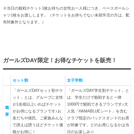
※当日の観戦チケット1枚お持ちの女性お一人様につき、ベースボールシ
ャツ1枚をお渡しします。（チケットをお持ちでない未就学児の方は、配
布対象外となります。）
ガールズDAY限定！お得なチケットを販売！
セット割
女子学割
「ガールズDAYセット割チケ
「ガールズDAY学生割チケット」と
ット」とは、グループに女性
は、学生だけで観戦すると一律
が1名様以上いればチケット
1000円で観戦できるプランです♪大
概
がお得になるプランです♪お
人気「HAMABLUEシート」を含む
要
友だちや彼氏、ご家族みんな
クラブ指定のバックスタンドのお席
で誘えば誘うほどチケット価
が対象です。どのお席になるかは当
格がお得に！
日のお楽しみ☆