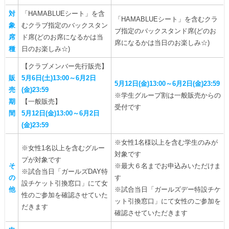
対
「HAMABLUEシート」を含
「HAMABLUEシート」を含むクラ
象
むクラブ指定のバックスタン
ブ指定のバックスタンド席(どのお
席
ド席(どのお席になるかは当
席になるかは当日のお楽しみ☆)
種
日のお楽しみ☆)
【クラブメンバー先行販売】
販
5月6日(土)13:00～6月2日
5月12日(金)13:00～6月2日(金)23:59
売
(金)23:59
※学生グループ割は一般販売からの
期
【一般販売】
受付です
間
5月12日(金)13:00～6月2日
(金)23:59
※女性1名様以上を含む学生のみが
※女性1名以上を含むグルー
対象です
プが対象です
そ
※最大６名までお申込みいただけま
※試合当日「ガールズDAY特
の
す
設チケット引換窓口」にて女
他
※試合当日「ガールズデー特設チケ
性のご参加を確認させていた
ット引換窓口」にて女性のご参加を
だきます
確認させていただきます