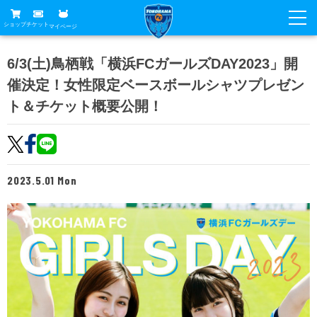
ショップ
チケット
マイページ
ニュース
6/3(土)鳥栖戦「横浜FCガールズDAY2023」開
催決定！女性限定ベースボールシャツプレゼン
グッズ
試合
ト＆チケット概要公開！
ホームタウン
試合日程
チケット
トップチーム
順位表
チケットガイド
チーム
クラブ
2023.5.01 Mon
席種・価格表
選手・スタッフ
観戦ガイド
メディア
チケット購入方法
スケジュール
試合
横浜FC観戦ガイド
クラブ
販売スケジュール
練習見学について
アカデミー
試合会場アクセス
クラブ概要
ファン
ニッパツシート
観戦ルール・マナー
フリ丸のページ
Buy Ticket Here
横浜FC公式オンラインショップ
アカデミー