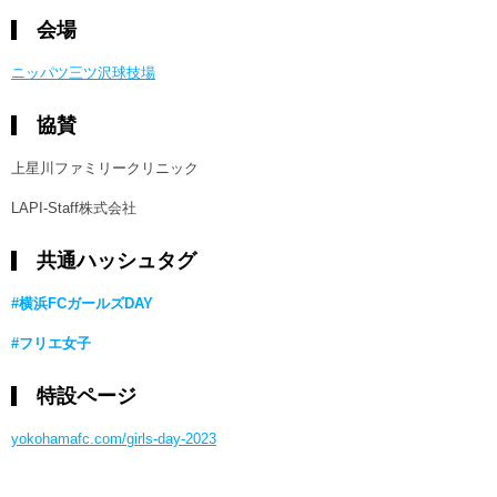
会場
ニッパツ三ツ沢球技場
協賛
上星川ファミリークリニック
LAPI-Staff株式会社
共通ハッシュタグ
#横浜FCガールズDAY
#フリエ女子
特設ページ
yokohamafc.com/girls-day-2023