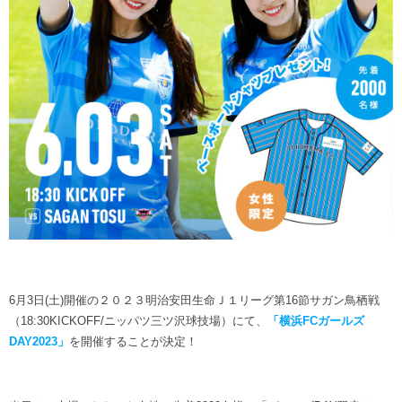
ヒストリー
クラブメンバー
育成ビジョン
パートナー
サステナビリティ
スタータークラブ
試合日程・結果
パートナー一覧
お問い合わせ
ホームタウン活動
スペシャルコンテンツ
アカデミー選手
あしながドリーム基金
横浜FCスポーツクラブ
オリジナルビール
アカデミースタッフ
お問い合わせ
ニッパツ横浜FCシーガルズ
フェニックスクラブ
ゲームスチュワード
サッカースクール
学生インターンシップ
チアスクール
6月3日(土)開催の２０２３明治安田生命Ｊ１リーグ第16節サガン鳥栖戦
（18:30KICKOFF/ニッパツ三ツ沢球技場）にて、
「横浜FCガールズ
DAY2023」
を開催することが決定！