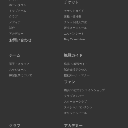
チケット
ホームタウン
トップチーム
チケットガイド
クラブ
席種・価格表
メディア
チケット購入方法
試合
販売スケジュール
アカデミー
ニッパツシート
Buy Ticket Here
お問い合わせ
チーム
観戦ガイド
選手・スタッフ
横浜FC観戦ガイド
スケジュール
試合会場アクセス
練習見学について
観戦ルール・マナー
ファン
横浜FC公式オンラインショップ
クラブメンバー
スタータークラブ
スペシャルコンテンツ
オリジナルビール
クラブ
アカデミー