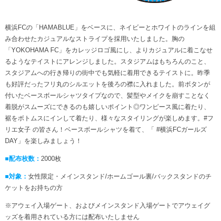
横浜FCの「HAMABLUE」をベースに、ネイビーとホワイトのラインを組
み合わせたカジュアルなストライプを採用いたしました。胸の
「YOKOHAMA FC」をカレッジロゴ風にし、よりカジュアルに着こなせ
るようなテイストにアレンジしました。スタジアムはもちろんのこと、
スタジアムへの行き帰りの街中でも気軽に着用できるテイストに。昨季
も好評だったフリ丸のシルエットを後ろの襟に入れました。前ボタンが
付いたベースボールシャツタイプなので、髪型やメイクを崩すことなく
着脱がスムーズにできるのも嬉しいポイント◎ワンピース風に着たり、
裾をボトムスにインして着たり、様々なスタイリングが楽しめます。#フ
リエ女子 の皆さん！ベースボールシャツを着て、「 #横浜FCガールズ
DAY」を楽しみましょう！
■配布枚数：
2000枚
■対象：
女性限定・メインスタンド/ホームゴール裏/バックスタンドのチ
ケットをお持ちの方
※アウェイ入場ゲート、およびメインスタンド入場ゲートでアウェイグ
ッズを着用されている方には配布いたしません