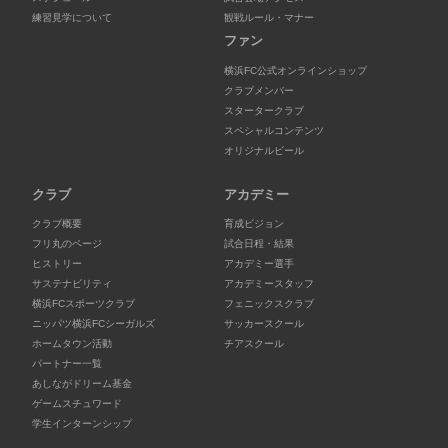
練習見学について
観戦ルール・マナー
ファン
横浜FC公式オンラインショップ
クラブメンバー
スタータークラブ
スペシャルコンテンツ
オリジナルビール
クラブ
アカデミー
クラブ概要
育成ビジョン
フリ丸のページ
試合日程・結果
ヒストリー
アカデミー選手
サステナビリティ
アカデミースタッフ
横浜FCスポーツクラブ
フェニックスクラブ
ニッパツ横浜FCシーガルズ
サッカースクール
ホームタウン活動
チアスクール
パートナー一覧
あしながドリーム基金
ゲームスチュワード
学生インターンシップ