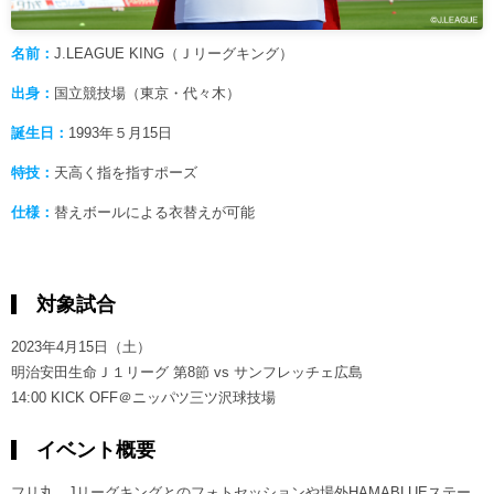
名前：
J.LEAGUE KING（Ｊリーグキング）
出身：
国立競技場（東京・代々木）
誕生日：
1993年５月15日
特技：
天高く指を指すポーズ
仕様：
替えボールによる衣替えが可能
対象試合
2023年4月15日（土）
明治安田生命Ｊ１リーグ 第8節 vs サンフレッチェ広島
14:00 KICK OFF＠ニッパツ三ツ沢球技場
イベント概要
フリ丸、Jリーグキングとのフォトセッションや場外HAMABLUEステー