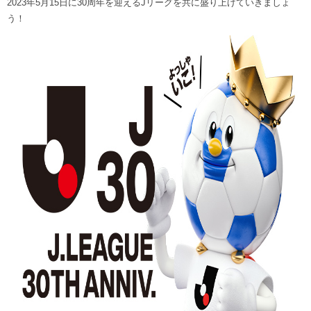
2023年5月15日に30周年を迎えるJリーグを共に盛り上げていきましょ
ヒストリー
クラブメンバー
う！
育成ビジョン
パートナー
サステナビリティ
スタータークラブ
試合日程・結果
パートナー一覧
お問い合わせ
ホームタウン活動
スペシャルコンテンツ
アカデミー選手
あしながドリーム基金
横浜FCスポーツクラブ
オリジナルビール
アカデミースタッフ
お問い合わせ
ニッパツ横浜FCシーガルズ
フェニックスクラブ
ゲームスチュワード
サッカースクール
学生インターンシップ
チアスクール