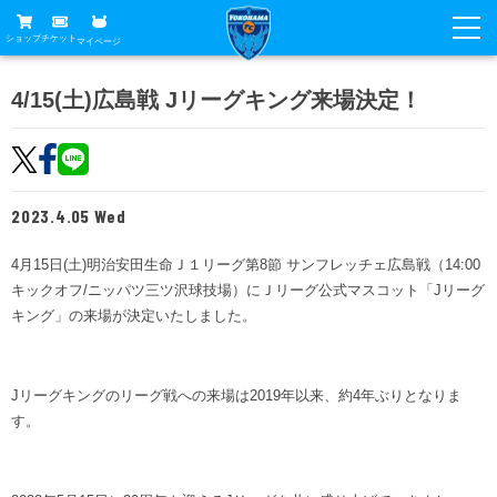
ショップ
チケット
マイページ
ニュース
4/15(土)広島戦 Jリーグキング来場決定！
グッズ
試合
ホームタウン
試合日程
チケット
2023.4.05 Wed
トップチーム
順位表
チケットガイド
チーム
4月15日(土)明治安田生命Ｊ１リーグ第8節 サンフレッチェ広島戦（14:00
クラブ
キックオフ/ニッパツ三ツ沢球技場）にＪリーグ公式マスコット「Jリーグ
席種・価格表
選手・スタッフ
観戦ガイド
メディア
キング」の来場が決定いたしました。
チケット購入方法
スケジュール
試合
横浜FC観戦ガイド
クラブ
販売スケジュール
練習見学について
Jリーグキングのリーグ戦への来場は2019年以来、約4年ぶりとなりま
アカデミー
試合会場アクセス
クラブ概要
す。
ファン
ニッパツシート
観戦ルール・マナー
フリ丸のページ
Buy Ticket Here
横浜FC公式オンラインショップ
アカデミー