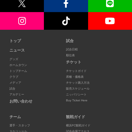
トップ
試合
試合日程
ニュース
順位表
グッズ
チケット
ホームタウン
トップチーム
チケットガイド
クラブ
席種・価格表
メディア
チケット購入方法
試合
販売スケジュール
アカデミー
ニッパツシート
Buy Ticket Here
お問い合わせ
チーム
観戦ガイド
選手・スタッフ
横浜FC観戦ガイド
スケジュール
試合会場アクセス