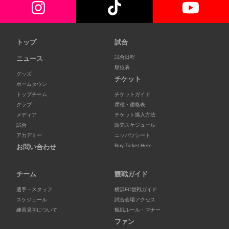
トップ
試合
試合日程
ニュース
順位表
グッズ
チケット
ホームタウン
トップチーム
チケットガイド
クラブ
席種・価格表
メディア
チケット購入方法
試合
販売スケジュール
アカデミー
ニッパツシート
Buy Ticket Here
お問い合わせ
チーム
観戦ガイド
選手・スタッフ
横浜FC観戦ガイド
スケジュール
試合会場アクセス
練習見学について
観戦ルール・マナー
ファン