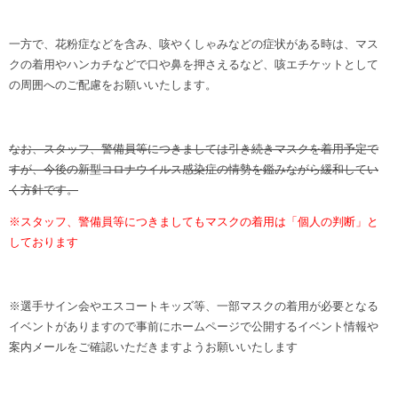
ヒストリー
クラブメンバー
育成ビジョン
パートナー
サステナビリティ
一方で、花粉症などを含み、咳やくしゃみなどの症状がある時は、マス
スタータークラブ
試合日程・結果
クの着用やハンカチなどで口や鼻を押さえるなど、咳エチケットとして
パートナー一覧
お問い合わせ
ホームタウン活動
の周囲へのご配慮をお願いいたします。
スペシャルコンテンツ
アカデミー選手
あしながドリーム基金
横浜FCスポーツクラブ
オリジナルビール
アカデミースタッフ
お問い合わせ
なお、スタッフ、警備員等につきましては引き続きマスクを着用予定で
ニッパツ横浜FCシーガルズ
フェニックスクラブ
すが、今後の新型コロナウイルス感染症の情勢を鑑みながら緩和してい
ゲームスチュワード
く方針です。
サッカースクール
学生インターンシップ
※スタッフ、警備員等につきましてもマスクの着用は「個人の判断」と
チアスクール
しております
※選手サイン会やエスコートキッズ等、一部マスクの着用が必要となる
イベントがありますので事前にホームページで公開するイベント情報や
案内メールをご確認いただきますようお願いいたします