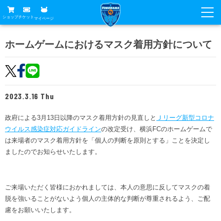
ショップ
チケット
マイページ
ニュース
ホームゲームにおけるマスク着用方針について
グッズ
試合
ホームタウン
試合日程
チケット
2023.3.16 Thu
トップチーム
順位表
チケットガイド
チーム
政府による3月13日以降のマスク着用方針の見直しと
Ｊリーグ新型コロナ
クラブ
ウイルス感染症対応ガイドライン
の改定受け、横浜FCのホームゲームで
席種・価格表
選手・スタッフ
観戦ガイド
メディア
は来場者のマスク着用方針を「個人の判断を原則とする」ことを決定し
チケット購入方法
ましたのでお知らせいたします。
スケジュール
試合
横浜FC観戦ガイド
クラブ
販売スケジュール
練習見学について
アカデミー
試合会場アクセス
クラブ概要
ご来場いただく皆様におかれましては、本人の意思に反してマスクの着
ファン
ニッパツシート
脱を強いることがないよう個人の主体的な判断が尊重されるよう、ご配
観戦ルール・マナー
フリ丸のページ
Buy Ticket Here
慮をお願いいたします。
横浜FC公式オンラインショップ
アカデミー