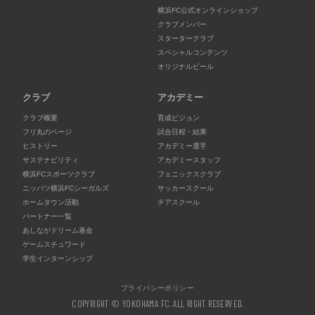
横浜FC公式オンラインショップ
クラブメンバー
スタータークラブ
スペシャルコンテンツ
オリジナルビール
クラブ
アカデミー
クラブ概要
育成ビジョン
フリ丸のページ
試合日程・結果
ヒストリー
アカデミー選手
サステナビリティ
アカデミースタッフ
横浜FCスポーツクラブ
フェニックスクラブ
ニッパツ横浜FCシーガルズ
サッカースクール
ホームタウン活動
チアスクール
パートナー一覧
あしながドリーム基金
ゲームスチュワード
学生インターンシップ
プライバシーポリシー
COPYRIGHT © YOKOHAMA FC. ALL RIGHT RESERVED.