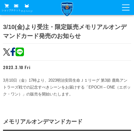
ショップ
チケット
マイページ
ニュース
3/10(金)より受注・限定販売メモリアルオンデ
マンドカード発売のお知らせ
グッズ
試合
ホームタウン
試合日程
チケット
トップチーム
順位表
2023.3.10 Fri
チケットガイド
チーム
クラブ
席種・価格表
3月10日（金）17時より、2023明治安田生命Ｊ１リーグ 第3節 鹿島アン
選手・スタッフ
観戦ガイド
メディア
トラーズ戦での記念すべきシーンをお届けする「EPOCH – ONE（エポッ
チケット購入方法
スケジュール
ク・ワン）」の販売を開始いたします。
試合
横浜FC観戦ガイド
クラブ
販売スケジュール
練習見学について
アカデミー
試合会場アクセス
クラブ概要
ファン
ニッパツシート
メモリアルオンデマンドカード
観戦ルール・マナー
フリ丸のページ
Buy Ticket Here
横浜FC公式オンラインショップ
アカデミー