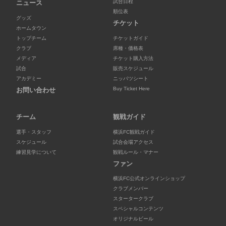
試合日程
ニュース
順位表
グッズ
チケット
ホームタウン
トップチーム
チケットガイド
クラブ
席種・価格表
メディア
チケット購入方法
試合
販売スケジュール
アカデミー
ニッパツシート
Buy Ticket Here
お問い合わせ
チーム
観戦ガイド
選手・スタッフ
横浜FC観戦ガイド
スケジュール
試合会場アクセス
練習見学について
観戦ルール・マナー
ファン
横浜FC公式オンラインショップ
クラブメンバー
スタータークラブ
スペシャルコンテンツ
オリジナルビール