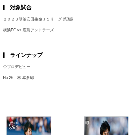
ヒストリー
クラブメンバー
対象試合
育成ビジョン
パートナー
サステナビリティ
スタータークラブ
２０２３明治安田生命Ｊ１リーグ 第3節
試合日程・結果
パートナー一覧
お問い合わせ
ホームタウン活動
スペシャルコンテンツ
横浜FC vs 鹿島アントラーズ
アカデミー選手
あしながドリーム基金
横浜FCスポーツクラブ
オリジナルビール
アカデミースタッフ
お問い合わせ
ニッパツ横浜FCシーガルズ
ラインナップ
フェニックスクラブ
ゲームスチュワード
◇プロデビュー
サッカースクール
学生インターンシップ
No.26 林 幸多郎
チアスクール