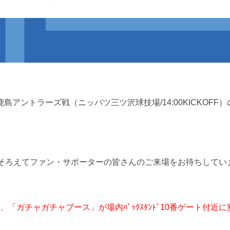
 鹿島アントラーズ戦（ニッパツ三ツ沢球技場/14:00KICKOFF
そろえてファン・サポーターの皆さんのご来場をお待ちしてい
「ガチャガチャブース」が場内ﾊﾞｯｸｽﾀﾝﾄﾞ10番ゲート付近に