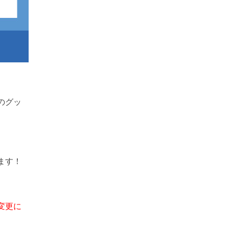
）のグッ
ます！
変更に