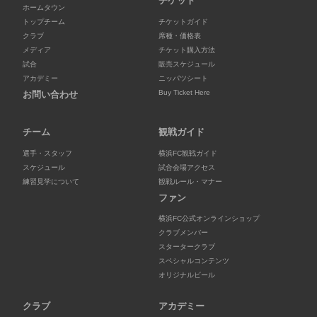
チケット
ホームタウン
トップチーム
チケットガイド
クラブ
席種・価格表
メディア
チケット購入方法
試合
販売スケジュール
アカデミー
ニッパツシート
Buy Ticket Here
お問い合わせ
チーム
観戦ガイド
選手・スタッフ
横浜FC観戦ガイド
スケジュール
試合会場アクセス
練習見学について
観戦ルール・マナー
ファン
横浜FC公式オンラインショップ
クラブメンバー
スタータークラブ
スペシャルコンテンツ
オリジナルビール
クラブ
アカデミー