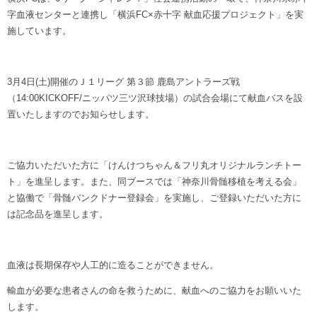
ヒストリー
クラブメンバー
字血液センターと連携し「横浜FC×赤十字 献血応援プロジェクト」を実
育成ビジョン
パートナー
施しています。
サステナビリティ
スタータークラブ
試合日程・結果
パートナー一覧
お問い合わせ
ホームタウン活動
スペシャルコンテンツ
アカデミー選手
3月4日(土)開催のＪ１リーグ 第３節 鹿島アントラーズ戦
あしながドリーム基金
横浜FCスポーツクラブ
（14:00KICKOFF/ニッパツ三ツ沢球技場）の試合会場にて献血バスを設
オリジナルビール
アカデミースタッフ
お問い合わせ
置いたしますのでお知らせします。
ニッパツ横浜FCシーガルズ
フェニックスクラブ
ゲームスチュワード
サッカースクール
ご協力いただいた方に「けんけつちゃん＆フリ丸オリジナルランチトー
学生インターンシップ
ト」を進呈します。また、同ブースでは「神奈川骨髄移植を考える会」
チアスクール
と協働で「骨髄バンクドナー登録会」を実施し、ご登録いただいた方に
は記念品を進呈します。
血液は長期保存や人工的に造ることができません。
輸血が必要な患者さんの命を救うために、献血へのご協力をお願いいた
します。