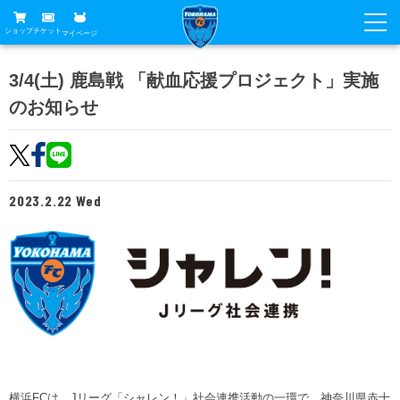
ショップ
チケット
マイページ
ニュース
3/4(土) 鹿島戦 「献血応援プロジェクト」実施
のお知らせ
グッズ
試合
ホームタウン
試合日程
チケット
トップチーム
順位表
2023.2.22 Wed
チケットガイド
チーム
クラブ
席種・価格表
選手・スタッフ
観戦ガイド
メディア
チケット購入方法
スケジュール
試合
横浜FC観戦ガイド
クラブ
販売スケジュール
練習見学について
アカデミー
試合会場アクセス
クラブ概要
ファン
ニッパツシート
観戦ルール・マナー
フリ丸のページ
Buy Ticket Here
横浜FC公式オンラインショップ
アカデミー
横浜FCは、Jリーグ「シャレン！」社会連携活動の一環で、神奈川県赤十