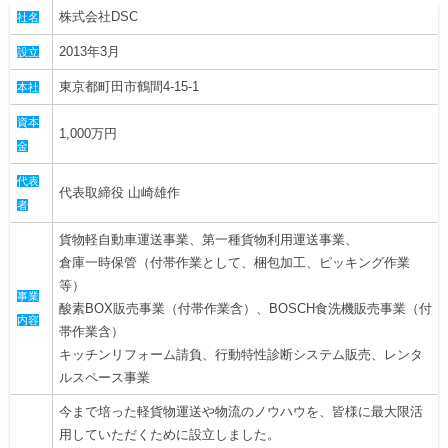
ヒストリー
株式会社DSC
社名
クラブメンバー
育成ビジョン
パートナー
サステナビリティ
2013年3月
設立
スタータークラブ
試合日程・結果
パートナー一覧
お問い合わせ
東京都町田市鶴間4-15-1
ホームタウン活動
本社
スペシャルコンテンツ
アカデミー選手
あしながドリーム基金
資本
横浜FCスポーツクラブ
1,000万円
オリジナルビール
金
アカデミースタッフ
お問い合わせ
ニッパツ横浜FCシーガルズ
代表
フェニックスクラブ
代表取締役 山崎雄作
者
ゲームスチュワード
サッカースクール
貨物軽自動車運送事業、第一種貨物利用運送事業、
学生インターンシップ
倉庫一時保管（付帯作業として、梱包加工、ピッキング作業
チアスクール
等）
事業
酸素BOX販売事業（付帯作業含）、BOSCH食洗機販売事業（付
内容
帯作業含）
キッチンリフォーム請負、行動特性診断システム販売、レンタ
ルスペース事業
今まで培った軽貨物運送や物流のノウハウを、皆様に最大限活
用していただくために設立しました。