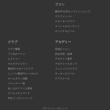
ファン
横浜FC公式オンラインショップ
クラブメンバー
スタータークラブ
スペシャルコンテンツ
オリジナルビール
クラブ
アカデミー
クラブ概要
育成ビジョン
フリ丸のページ
試合日程・結果
ヒストリー
アカデミー選手
サステナビリティ
アカデミースタッフ
横浜FCスポーツクラブ
フェニックスクラブ
ニッパツ横浜FCシーガルズ
サッカースクール
ホームタウン活動
チアスクール
パートナー一覧
あしながドリーム基金
ゲームスチュワード
学生インターンシップ
プライバシーポリシー