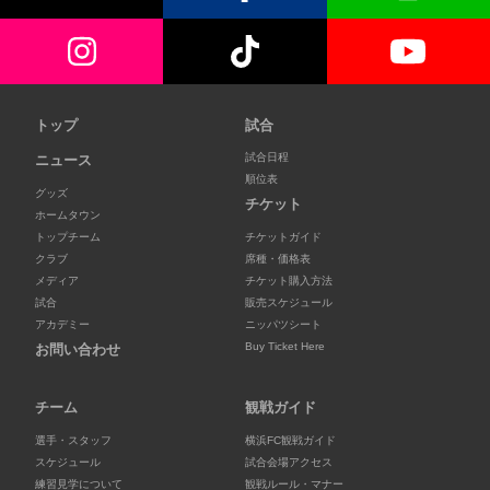
トップ
試合
試合日程
ニュース
順位表
グッズ
チケット
ホームタウン
トップチーム
チケットガイド
クラブ
席種・価格表
メディア
チケット購入方法
試合
販売スケジュール
アカデミー
ニッパツシート
Buy Ticket Here
お問い合わせ
チーム
観戦ガイド
選手・スタッフ
横浜FC観戦ガイド
スケジュール
試合会場アクセス
練習見学について
観戦ルール・マナー