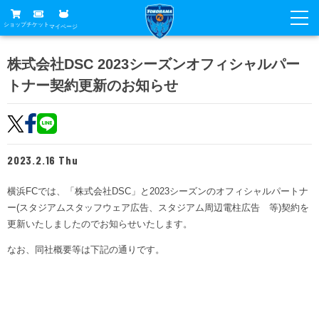
ショップ
チケット
マイページ
ニュース
株式会社DSC 2023シーズンオフィシャルパー
トナー契約更新のお知らせ
グッズ
試合
ホームタウン
試合日程
チケット
トップチーム
順位表
2023.2.16 Thu
チケットガイド
チーム
クラブ
席種・価格表
横浜FCでは、「株式会社DSC」と2023シーズンのオフィシャルパートナ
選手・スタッフ
観戦ガイド
メディア
ー(スタジアムスタッフウェア広告、スタジアム周辺電柱広告 等)契約を
チケット購入方法
スケジュール
更新いたしましたのでお知らせいたします。
試合
横浜FC観戦ガイド
クラブ
販売スケジュール
なお、同社概要等は下記の通りです。
練習見学について
アカデミー
試合会場アクセス
クラブ概要
ファン
ニッパツシート
観戦ルール・マナー
フリ丸のページ
Buy Ticket Here
横浜FC公式オンラインショップ
アカデミー