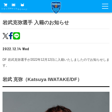
ショップ
チケット
マイページ
ニュース
岩武克弥選手 入籍のお知らせ
グッズ
試合
ホームタウン
試合日程
チケット
2022.12.14 Wed
トップチーム
順位表
チケットガイド
チーム
DF 岩武克弥選手が2022年12月12日に入籍いたしましたのでお知らせしま
クラブ
す。
席種・価格表
選手・スタッフ
観戦ガイド
メディア
チケット購入方法
スケジュール
岩武 克弥（Katsuya IWATAKE/DF）
試合
横浜FC観戦ガイド
クラブ
販売スケジュール
練習見学について
アカデミー
試合会場アクセス
クラブ概要
ファン
ニッパツシート
観戦ルール・マナー
フリ丸のページ
Buy Ticket Here
横浜FC公式オンラインショップ
アカデミー