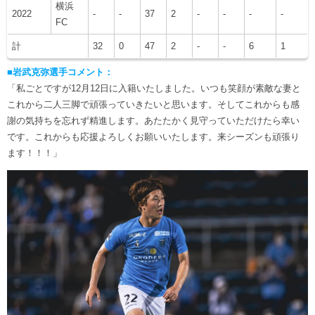
横浜
2022
-
-
37
2
-
-
-
-
FC
計
32
0
47
2
-
-
6
1
■岩武克弥選手コメント：
「私ごとですが12月12日に入籍いたしました。いつも笑顔が素敵な妻と
これから二人三脚で頑張っていきたいと思います。そしてこれからも感
謝の気持ちを忘れず精進します。あたたかく見守っていただけたら幸い
です。これからも応援よろしくお願いいたします。来シーズンも頑張り
ます！！！」