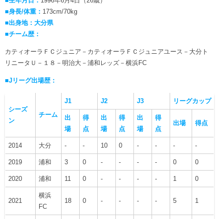
■生年月日：
1996年6月4日（26歳）
■身長/体重：
173cm/70kg
■出身地：大分県
■チーム歴：
カティオーラＦＣジュニア－カティオーラＦＣジュニアユース－大分ト
リニータＵ－１８－明治大－浦和レッズ－横浜FC
■Jリーグ出場歴：
J1
J2
J3
リーグカップ
シーズ
チーム
出
得
出
得
出
得
ン
出場
得点
場
点
場
点
場
点
2014
大分
-
-
10
0
-
-
-
-
2019
浦和
3
0
-
-
-
-
0
0
2020
浦和
11
0
-
-
-
-
1
0
横浜
2021
18
0
-
-
-
-
5
1
FC