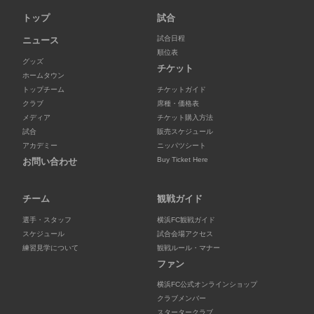
トップ
試合
試合日程
ニュース
順位表
グッズ
チケット
ホームタウン
トップチーム
チケットガイド
クラブ
席種・価格表
メディア
チケット購入方法
試合
販売スケジュール
アカデミー
ニッパツシート
Buy Ticket Here
お問い合わせ
チーム
観戦ガイド
選手・スタッフ
横浜FC観戦ガイド
スケジュール
試合会場アクセス
練習見学について
観戦ルール・マナー
ファン
横浜FC公式オンラインショップ
クラブメンバー
スタータークラブ