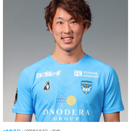
ヒストリー
クラブメンバー
育成ビジョン
パートナー
サステナビリティ
スタータークラブ
試合日程・結果
パートナー一覧
お問い合わせ
ホームタウン活動
スペシャルコンテンツ
アカデミー選手
あしながドリーム基金
横浜FCスポーツクラブ
オリジナルビール
アカデミースタッフ
お問い合わせ
ニッパツ横浜FCシーガルズ
フェニックスクラブ
ゲームスチュワード
サッカースクール
学生インターンシップ
チアスクール