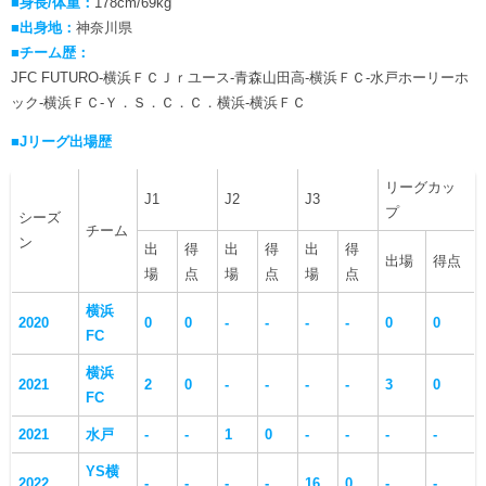
■身長/体重：
178cm/69kg
■出身地：
神奈川県
■チーム歴：
JFC FUTURO-横浜ＦＣＪｒユース-青森山田高-横浜ＦＣ-水戸ホーリーホ
ック-横浜ＦＣ-Ｙ．Ｓ．Ｃ．Ｃ．横浜-横浜ＦＣ
■Jリーグ出場歴
リーグカッ
J1
J2
J3
プ
シーズ
チーム
ン
出
得
出
得
出
得
出場
得点
場
点
場
点
場
点
横浜
2020
0
0
-
-
-
-
0
0
FC
横浜
2021
2
0
-
-
-
-
3
0
FC
2021
水戸
-
-
1
0
-
-
-
-
YS横
2022
-
-
-
-
16
0
-
-