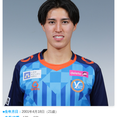
ヒストリー
クラブメンバー
育成ビジョン
パートナー
サステナビリティ
スタータークラブ
試合日程・結果
パートナー一覧
お問い合わせ
ホームタウン活動
スペシャルコンテンツ
アカデミー選手
あしながドリーム基金
横浜FCスポーツクラブ
オリジナルビール
アカデミースタッフ
お問い合わせ
ニッパツ横浜FCシーガルズ
フェニックスクラブ
ゲームスチュワード
サッカースクール
学生インターンシップ
チアスクール
■生年月日：
2001年4月18日（21歳）