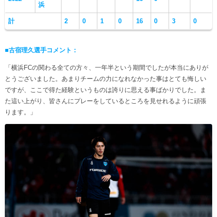
浜
計
2
0
1
0
16
0
3
0
■古宿理久選手コメント：
「横浜FCの関わる全ての方々、一年半という期間でしたが本当にありが
とうございました。あまりチームの力になれなかった事はとても悔しい
ですが、ここで得た経験というものは誇りに思える事ばかりでした。ま
た這い上がり、皆さんにプレーをしているところを見せれるように頑張
ります。」