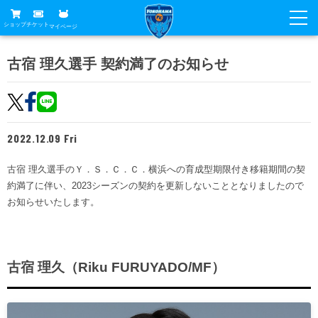
ショップ
チケット
マイページ
ニュース
古宿 理久選手 契約満了のお知らせ
グッズ
試合
ホームタウン
試合日程
チケット
2022.12.09 Fri
トップチーム
順位表
チケットガイド
チーム
古宿 理久選手のＹ．Ｓ．Ｃ．Ｃ．横浜への育成型期限付き移籍期間の契
クラブ
約満了に伴い、2023シーズンの契約を更新しないこととなりましたので
席種・価格表
選手・スタッフ
観戦ガイド
メディア
お知らせいたします。
チケット購入方法
スケジュール
試合
横浜FC観戦ガイド
クラブ
販売スケジュール
練習見学について
アカデミー
試合会場アクセス
古宿 理久（Riku FURUYADO/MF）
クラブ概要
ファン
ニッパツシート
観戦ルール・マナー
フリ丸のページ
Buy Ticket Here
横浜FC公式オンラインショップ
アカデミー