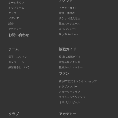
チケット
ホームタウン
トップチーム
チケットガイド
クラブ
席種・価格表
メディア
チケット購入方法
試合
販売スケジュール
アカデミー
ニッパツシート
Buy Ticket Here
お問い合わせ
チーム
観戦ガイド
選手・スタッフ
横浜FC観戦ガイド
スケジュール
試合会場アクセス
練習見学について
観戦ルール・マナー
ファン
横浜FC公式オンラインショップ
クラブメンバー
スタータークラブ
スペシャルコンテンツ
オリジナルビール
クラブ
アカデミー