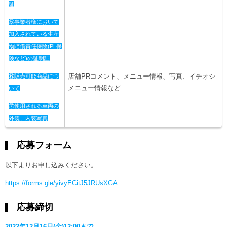
証
⑤事業者様において
加入されている生産
物賠償責任保険(PL保
険など)の証明証
店舗PRコメント、メニュー情報、写真、イチオシ
⑥販売可能商品につ
メニュー情報など
いて
⑦使用される車両の
外装、内装写真
応募フォーム
以下よりお申し込みください。
https://forms.gle/yivyECitJ5JRUsXGA
応募締切
2022年12月16日(金)12:00まで