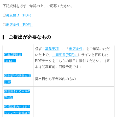
下記資料を必ずご確認の上、ご応募ください。
〇
募集要項（PDF）
〇
出店条件（PDF）
ご提出が必要なもの
必ず「
募集要項
」、「
出店条件
」をご確認いただ
いた上で、
「同意書(PDF)」
にサインと押印した
①出店同意書
PDFデータをこちらの項目に添付ください。（原
（PDF）
本は開幕直前に回収予定です）
②商業登記簿謄本(写
提出日から半年以内のもの
し可)
③使用される車両の
車検証
④横浜市内おけるキ
ッチンカー営業許可