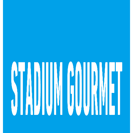
ヒストリー
クラブメンバー
育成ビジョン
パートナー
サステナビリティ
スタータークラブ
試合日程・結果
パートナー一覧
お問い合わせ
ホームタウン活動
スペシャルコンテンツ
アカデミー選手
あしながドリーム基金
横浜FCスポーツクラブ
オリジナルビール
アカデミースタッフ
お問い合わせ
ニッパツ横浜FCシーガルズ
フェニックスクラブ
ゲームスチュワード
サッカースクール
学生インターンシップ
チアスクール