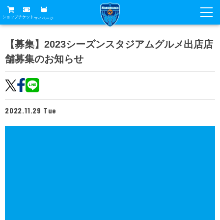
ショップ
チケット
マイページ
ニュース
【募集】2023シーズンスタジアムグルメ出店店
舗募集のお知らせ
グッズ
試合
ホームタウン
試合日程
チケット
トップチーム
順位表
2022.11.29 Tue
チケットガイド
チーム
クラブ
席種・価格表
選手・スタッフ
観戦ガイド
メディア
チケット購入方法
スケジュール
試合
横浜FC観戦ガイド
クラブ
販売スケジュール
練習見学について
アカデミー
試合会場アクセス
クラブ概要
ファン
ニッパツシート
観戦ルール・マナー
フリ丸のページ
Buy Ticket Here
横浜FC公式オンラインショップ
アカデミー