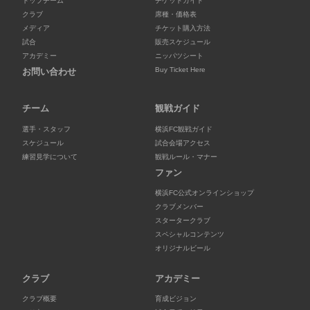
トップチーム
チケットガイド
クラブ
席種・価格表
メディア
チケット購入方法
試合
販売スケジュール
アカデミー
ニッパツシート
Buy Ticket Here
お問い合わせ
チーム
観戦ガイド
選手・スタッフ
横浜FC観戦ガイド
スケジュール
試合会場アクセス
練習見学について
観戦ルール・マナー
ファン
横浜FC公式オンラインショップ
クラブメンバー
スタータークラブ
スペシャルコンテンツ
オリジナルビール
クラブ
アカデミー
クラブ概要
育成ビジョン