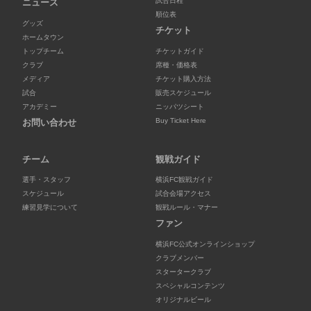
試合日程
ニュース
順位表
グッズ
チケット
ホームタウン
トップチーム
チケットガイド
クラブ
席種・価格表
メディア
チケット購入方法
試合
販売スケジュール
アカデミー
ニッパツシート
Buy Ticket Here
お問い合わせ
チーム
観戦ガイド
選手・スタッフ
横浜FC観戦ガイド
スケジュール
試合会場アクセス
練習見学について
観戦ルール・マナー
ファン
横浜FC公式オンラインショップ
クラブメンバー
スタータークラブ
スペシャルコンテンツ
オリジナルビール