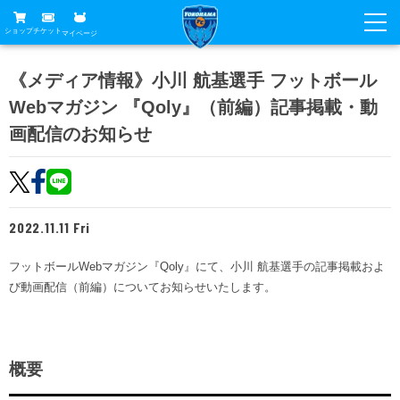
ショップ
チケット
マイページ
ニュース
《メディア情報》小川 航基選手 フットボール
Webマガジン 『Qoly』（前編）記事掲載・動
グッズ
試合
画配信のお知らせ
ホームタウン
試合日程
チケット
トップチーム
順位表
チケットガイド
チーム
クラブ
2022.11.11 Fri
席種・価格表
選手・スタッフ
観戦ガイド
メディア
フットボールWebマガジン『Qoly』にて、小川 航基選手の記事掲載およ
チケット購入方法
スケジュール
試合
び動画配信（前編）についてお知らせいたします。
横浜FC観戦ガイド
クラブ
販売スケジュール
練習見学について
アカデミー
試合会場アクセス
クラブ概要
ファン
ニッパツシート
観戦ルール・マナー
概要
フリ丸のページ
Buy Ticket Here
横浜FC公式オンラインショップ
アカデミー