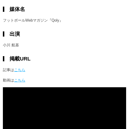
ヒストリー
クラブメンバー
媒体名
育成ビジョン
パートナー
サステナビリティ
スタータークラブ
試合日程・結果
フットボールWebマガジン『Qoly』
パートナー一覧
お問い合わせ
ホームタウン活動
スペシャルコンテンツ
アカデミー選手
出演
あしながドリーム基金
横浜FCスポーツクラブ
オリジナルビール
アカデミースタッフ
小川 航基
お問い合わせ
ニッパツ横浜FCシーガルズ
フェニックスクラブ
掲載URL
ゲームスチュワード
サッカースクール
記事は
こちら
学生インターンシップ
チアスクール
動画は
こちら