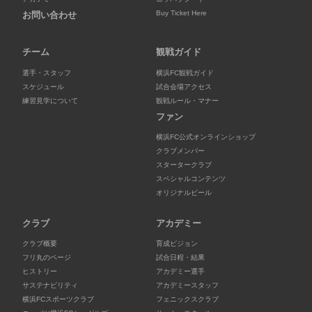
Buy Ticket Here
お問い合わせ
チーム
観戦ガイド
選手・スタッフ
横浜FC観戦ガイド
スケジュール
試合会場アクセス
練習見学について
観戦ルール・マナー
ファン
横浜FC公式オンラインショップ
クラブメンバー
スタータークラブ
スペシャルコンテンツ
オリジナルビール
クラブ
アカデミー
クラブ概要
育成ビジョン
フリ丸のページ
試合日程・結果
ヒストリー
アカデミー選手
サステナビリティ
アカデミースタッフ
横浜FCスポーツクラブ
フェニックスクラブ