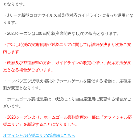
ヒストリー
となります。
クラブメンバー
育成ビジョン
パートナー
サステナビリティ
・Jリーグ新型コロナウイルス感染症対応ガイドラインに沿った運用とな
スタータークラブ
試合日程・結果
ります。
パートナー一覧
お問い合わせ
ホームタウン活動
スペシャルコンテンツ
・2023シーズンは100％配席(座席間隔なし)での販売となります。
アカデミー選手
あしながドリーム基金
横浜FCスポーツクラブ
オリジナルビール
・声出し応援の実施有無や対象エリアに関しては詳細が決まり次第ご案
アカデミースタッフ
お問い合わせ
内します。
ニッパツ横浜FCシーガルズ
フェニックスクラブ
・政府及び都道府県の方針、ガイドラインの改定に伴い、配席方法が変
ゲームスチュワード
更となる場合がございます。
サッカースクール
学生インターンシップ
・ニッパツ三ツ沢球技場以外でホームゲームを開催する場合は、席種席
チアスクール
割が変更となります。
・ホームゴール裏指定席は、状況により自由席運用に変更する場合がご
ざいます。
・2023シーズンより、ホームゴール裏指定席の一部に「オフィシャル応
援エリア」を新設することになりました。
オフィシャル応援エリアの詳細はこちら