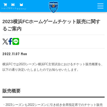
ショップ
チケット
マイページ
ニュース
2023横浜FCホームゲームチケット販売に関す
るご案内
グッズ
試合
ホームタウン
試合日程
チケット
トップチーム
順位表
2022.11.07 Mon
チケットガイド
チーム
クラブ
席種・価格表
横浜FCでは2023シーズン横浜FC主管試合におけるチケット販売概要を、
選手・スタッフ
観戦ガイド
メディア
以下の通り決定いたしましたのでお知らせいたします。
チケット購入方法
スケジュール
試合
横浜FC観戦ガイド
クラブ
販売スケジュール
練習見学について
アカデミー
試合会場アクセス
クラブ概要
販売概要
ファン
ニッパツシート
観戦ルール・マナー
フリ丸のページ
Buy Ticket Here
横浜FC公式オンラインショップ
アカデミー
・2023シーズンも2022シーズンに引き続き全席指定席でのチケット販売