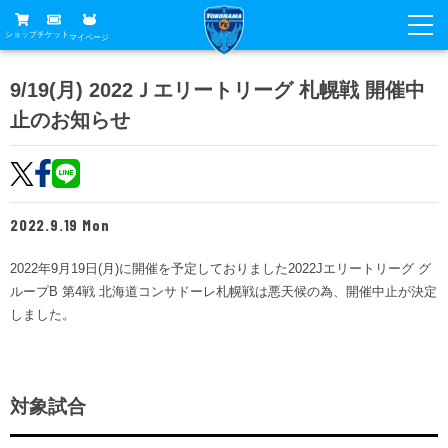
ショップ
チケット
マイページ
ニュース
9/19(月) 2022Ｊエリートリーグ 札幌戦 開催中
止のお知らせ
グッズ
試合
ホームタウン
試合日程
チケット
トップチーム
順位表
2022.9.19 Mon
チケットガイド
チーム
クラブ
席種・価格表
2022年9月19日(月)に開催を予定しておりました2022Jエリートリーグ グ
選手・スタッフ
観戦ガイド
メディア
ループB 第4戦 北海道コンサドーレ札幌戦は悪天候の為、開催中止が決定
チケット購入方法
スケジュール
しました。
試合
横浜FC観戦ガイド
クラブ
販売スケジュール
練習見学について
アカデミー
試合会場アクセス
クラブ概要
ファン
ニッパツシート
対象試合
観戦ルール・マナー
フリ丸のページ
Buy Ticket Here
横浜FC公式オンラインショップ
アカデミー