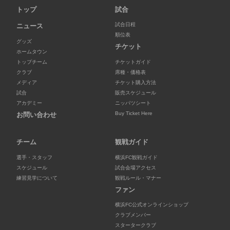
トップ
試合
試合日程
ニュース
順位表
グッズ
チケット
ホームタウン
トップチーム
チケットガイド
クラブ
席種・価格表
メディア
チケット購入方法
試合
販売スケジュール
アカデミー
ニッパツシート
Buy Ticket Here
お問い合わせ
チーム
観戦ガイド
選手・スタッフ
横浜FC観戦ガイド
スケジュール
試合会場アクセス
練習見学について
観戦ルール・マナー
ファン
横浜FC公式オンラインショップ
クラブメンバー
スタータークラブ