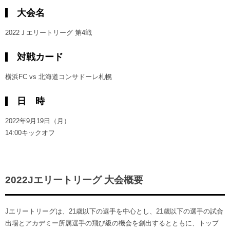
ヒストリー
クラブメンバー
大会名
育成ビジョン
パートナー
サステナビリティ
スタータークラブ
2022Ｊエリートリーグ 第4戦
試合日程・結果
パートナー一覧
お問い合わせ
ホームタウン活動
スペシャルコンテンツ
対戦カード
アカデミー選手
あしながドリーム基金
横浜FCスポーツクラブ
オリジナルビール
横浜FC vs 北海道コンサドーレ札幌
アカデミースタッフ
お問い合わせ
ニッパツ横浜FCシーガルズ
フェニックスクラブ
日 時
ゲームスチュワード
サッカースクール
2022年9月19日（月）
学生インターンシップ
14:00キックオフ
チアスクール
2022Jエリートリーグ 大会概要
Jエリートリーグは、21歳以下の選手を中心とし、21歳以下の選手の試合
出場とアカデミー所属選手の飛び級の機会を創出するとともに、トップ