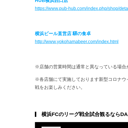
HUB横浜西口店
https://www.pub-hub.com/index.php/shop/deta
横浜ビール直営店 驛の食卓
http://www.yokohamabeer.com/index.html
※店舗の営業時間は通常と異なっている場合
※各店舗にて実施しております新型コロナウ
戦をお楽しみください。
横浜FCのリーグ戦全試合観るならDA