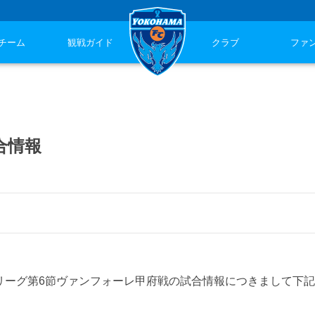
チーム
観戦ガイド
クラブ
ファ
試合情報
命Ｊ２リーグ第6節ヴァンフォーレ甲府戦の試合情報につきまして下