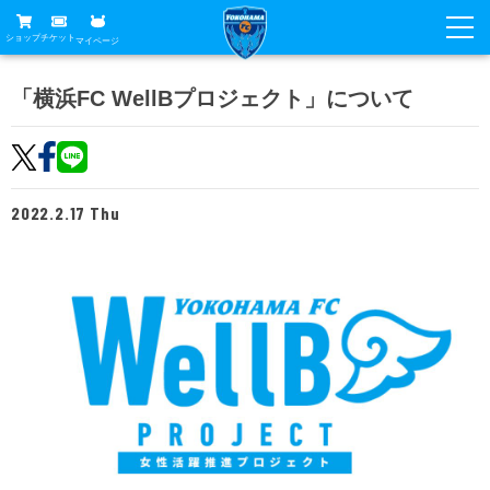
ショップ
チケット
マイページ
ニュース
「横浜FC WellBプロジェクト」について
グッズ
試合
ホームタウン
試合日程
チケット
2022.2.17 Thu
トップチーム
順位表
チケットガイド
チーム
クラブ
席種・価格表
選手・スタッフ
観戦ガイド
メディア
チケット購入方法
スケジュール
試合
横浜FC観戦ガイド
クラブ
販売スケジュール
練習見学について
アカデミー
試合会場アクセス
クラブ概要
ファン
ニッパツシート
観戦ルール・マナー
フリ丸のページ
Buy Ticket Here
横浜FC公式オンラインショップ
アカデミー