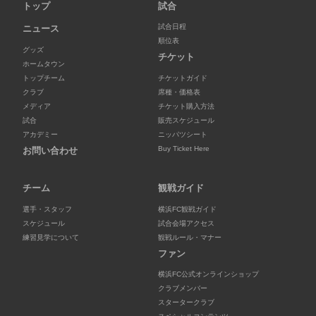
トップ
試合
試合日程
ニュース
順位表
グッズ
チケット
ホームタウン
トップチーム
チケットガイド
クラブ
席種・価格表
メディア
チケット購入方法
試合
販売スケジュール
アカデミー
ニッパツシート
Buy Ticket Here
お問い合わせ
チーム
観戦ガイド
選手・スタッフ
横浜FC観戦ガイド
スケジュール
試合会場アクセス
練習見学について
観戦ルール・マナー
ファン
横浜FC公式オンラインショップ
クラブメンバー
スタータークラブ