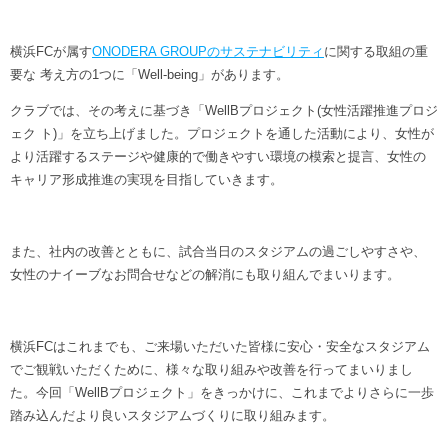
ヒストリー
クラブメンバー
育成ビジョン
パートナー
サステナビリティ
横浜FCが属す
ONODERA GROUPのサステナビリティ
に関する取組の重
スタータークラブ
試合日程・結果
要な 考え方の1つに「Well-being」があります。
パートナー一覧
お問い合わせ
ホームタウン活動
スペシャルコンテンツ
アカデミー選手
クラブでは、その考えに基づき「WellBプロジェクト(女性活躍推進プロジ
あしながドリーム基金
横浜FCスポーツクラブ
ェク ト)」を立ち上げました。プロジェクトを通した活動により、女性が
オリジナルビール
アカデミースタッフ
より活躍するステージや健康的で働きやすい環境の模索と提言、女性の
お問い合わせ
ニッパツ横浜FCシーガルズ
キャリア形成推進の実現を目指していきます。
フェニックスクラブ
ゲームスチュワード
サッカースクール
学生インターンシップ
また、社内の改善とともに、試合当日のスタジアムの過ごしやすさや、
チアスクール
女性のナイーブなお問合せなどの解消にも取り組んでまいります。
横浜FCはこれまでも、ご来場いただいた皆様に安心・安全なスタジアム
でご観戦いただくために、様々な取り組みや改善を行ってまいりまし
た。今回「WellBプロジェクト」をきっかけに、これまでよりさらに一歩
踏み込んだより良いスタジアムづくりに取り組みます。