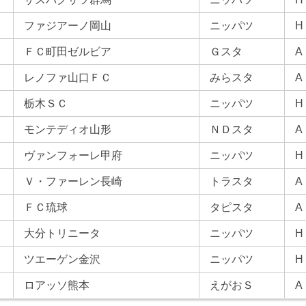
ファジアーノ岡山
ニッパツ
H
ＦＣ町田ゼルビア
Ｇスタ
A
レノファ山口ＦＣ
みらスタ
A
栃木ＳＣ
ニッパツ
H
モンテディオ山形
ＮＤスタ
A
ヴァンフォーレ甲府
ニッパツ
H
Ｖ・ファーレン長崎
トラスタ
A
ＦＣ琉球
タピスタ
A
大分トリニータ
ニッパツ
H
ツエーゲン金沢
ニッパツ
H
ロアッソ熊本
えがおＳ
A