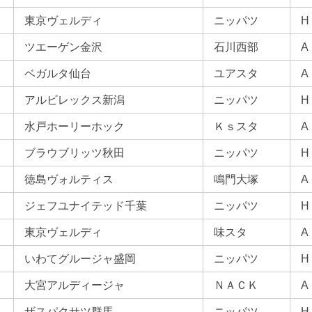
東京ヴェルディ
ニッパツ
H
ツエーゲン金沢
石川西部
A
ベガルタ仙台
ユアスタ
A
アルビレックス新潟
ニッパツ
H
水戸ホーリーホック
Ｋｓスタ
A
ブラウブリッツ秋田
ニッパツ
H
徳島ヴォルティス
鳴門大塚
A
ジェフユナイテッド千葉
ニッパツ
H
東京ヴェルディ
味スタ
A
いわてグルージャ盛岡
ニッパツ
H
大宮アルディージャ
ＮＡＣＫ
A
ザスパクサツ群馬
ニッパツ
H