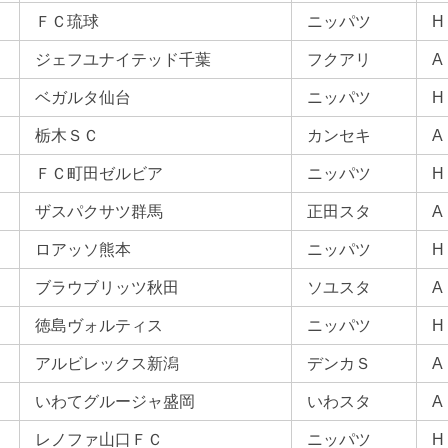
ＦＣ琉球
ニッパツ
H
ジェフユナイテッド千葉
フクアリ
A
ベガルタ仙台
ニッパツ
H
栃木ＳＣ
カンセキ
A
ＦＣ町田ゼルビア
ニッパツ
H
ザスパクサツ群馬
正田スタ
A
ロアッソ熊本
ニッパツ
H
ブラウブリッツ秋田
ソユスタ
A
徳島ヴォルティス
ニッパツ
H
アルビレックス新潟
デンカＳ
A
いわてグルージャ盛岡
いわスタ
A
レノファ山口ＦＣ
ニッパツ
H