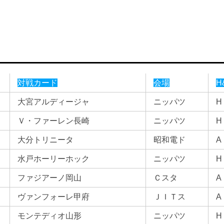
対戦カード
会場
H
大宮アルディージャ
ニッパツ
H
Ｖ・ファーレン長崎
ニッパツ
H
大分トリニータ
昭和電ド
A
水戸ホーリーホック
ニッパツ
H
ファジアーノ岡山
Ｃスタ
A
ヴァンフォーレ甲府
ＪＩＴス
A
モンテディオ山形
ニッパツ
H