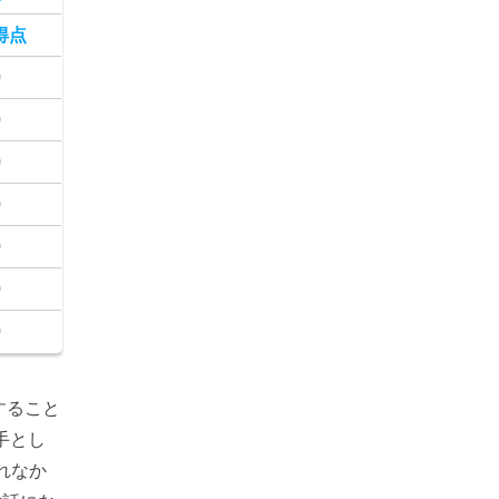
得点
0
0
0
0
0
0
0
すること
手とし
れなか