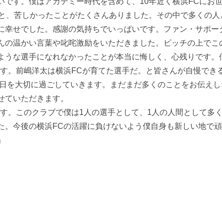
いです。僕はアカデミー時代を含めて、10年近く横浜FCにお
こと、苦しかったことがたくさんありました。その中で多くの人
に幸せでした。感謝の気持ちでいっぱいです。ファン・サポー
んの温かい言葉や叱咤激励をいただきました。ピッチの上でこ
ような選手になれなかったことが本当に悔しく、心残りです。
ます。前嶋洋太は横浜FCが育てた選手だ。と皆さんが自慢でき
1日を大切に過ごしていきます。まだまだ多くのことをお伝えし
せていただきます。
です。このクラブで僕は1人の選手として、1人の人間として多
た。今後の横浜FCの活躍に負けないよう僕自身も新しい地で
」