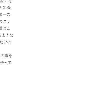
世話にな
と出会
ターの
のクラ
僕はこ
るような
たいの
くの事を
頑張って