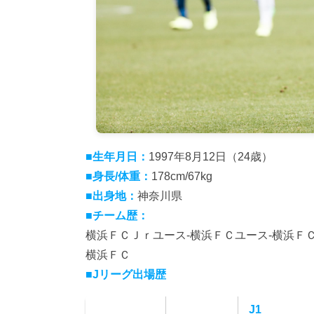
■生年月日：
1997年8月12日（24歳）
■身長/体重：
178cm/67kg
■出身地：
神奈川県
■チーム歴：
横浜ＦＣＪｒユース-横浜ＦＣユース-横浜ＦＣ
横浜ＦＣ
■Jリーグ出場歴
J1