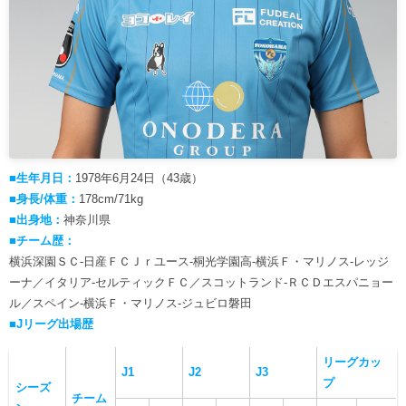
■生年月日：
1978年6月24日（43歳）
■身長/体重：
178cm/71kg
■出身地：
神奈川県
■チーム歴：
横浜深園ＳＣ-日産ＦＣＪｒユース-桐光学園高-横浜Ｆ・マリノス-レッジ
ーナ／イタリア-セルティックＦＣ／スコットランド-ＲＣＤエスパニョー
ル／スペイン-横浜Ｆ・マリノス-ジュビロ磐田
■Jリーグ出場歴
リーグカッ
J1
J2
J3
プ
シーズ
チーム