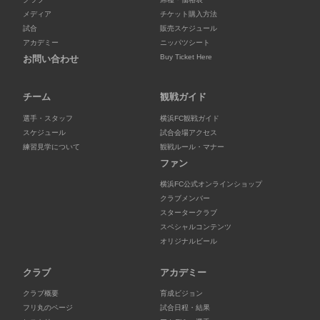
メディア
チケット購入方法
試合
販売スケジュール
アカデミー
ニッパツシート
Buy Ticket Here
お問い合わせ
チーム
観戦ガイド
選手・スタッフ
横浜FC観戦ガイド
スケジュール
試合会場アクセス
練習見学について
観戦ルール・マナー
ファン
横浜FC公式オンラインショップ
クラブメンバー
スタータークラブ
スペシャルコンテンツ
オリジナルビール
クラブ
アカデミー
クラブ概要
育成ビジョン
フリ丸のページ
試合日程・結果