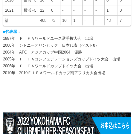
2020
横浜FC
10
0
-
-
-
-
0
0
2021
横浜FC
12
0
-
-
-
-
1
0
計
408
73
10
1
-
-
43
7
■代表歴：
1997年 ＦＩＦＡワールドユース選手権大会 出場
2000年 シドニーオリンピック 日本代表（ベスト8）
2004年 AFC アジアカップ中国2004 優勝
2005年 ＦＩＦＡコンフェデレーションズカップドイツ大会 出場
2006年 ＦＩＦＡワールドカップドイツ大会 出場
2010年 2010ＦＩＦＡワールドカップ南アフリカ大会出場