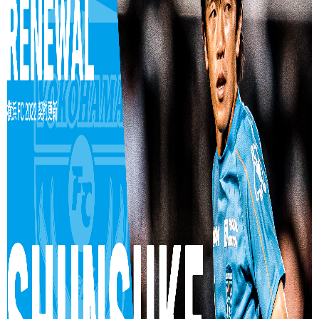
ヒストリー
クラブメンバー
育成ビジョン
パートナー
サステナビリティ
スタータークラブ
試合日程・結果
パートナー一覧
お問い合わせ
ホームタウン活動
スペシャルコンテンツ
アカデミー選手
あしながドリーム基金
横浜FCスポーツクラブ
オリジナルビール
アカデミースタッフ
お問い合わせ
ニッパツ横浜FCシーガルズ
フェニックスクラブ
ゲームスチュワード
サッカースクール
学生インターンシップ
チアスクール