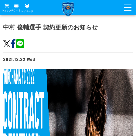
ショップ
チケット
マイページ
ニュース
中村 俊輔選手 契約更新のお知らせ
グッズ
試合
ホームタウン
試合日程
チケット
2021.12.22 Wed
トップチーム
順位表
チケットガイド
チーム
クラブ
席種・価格表
選手・スタッフ
観戦ガイド
メディア
チケット購入方法
スケジュール
試合
横浜FC観戦ガイド
クラブ
販売スケジュール
練習見学について
アカデミー
試合会場アクセス
クラブ概要
ファン
ニッパツシート
観戦ルール・マナー
フリ丸のページ
Buy Ticket Here
横浜FC公式オンラインショップ
アカデミー