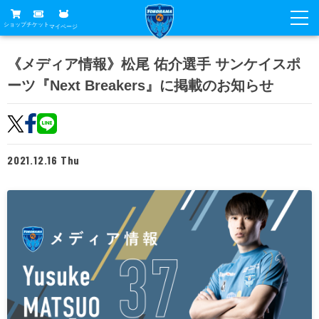
ショップ
チケット
マイページ
ニュース
《メディア情報》松尾 佑介選手 サンケイスポ
ーツ『Next Breakers』に掲載のお知らせ
グッズ
試合
ホームタウン
試合日程
チケット
トップチーム
順位表
2021.12.16 Thu
チケットガイド
チーム
クラブ
席種・価格表
選手・スタッフ
観戦ガイド
メディア
チケット購入方法
スケジュール
試合
横浜FC観戦ガイド
クラブ
販売スケジュール
練習見学について
アカデミー
試合会場アクセス
クラブ概要
ファン
ニッパツシート
観戦ルール・マナー
フリ丸のページ
Buy Ticket Here
横浜FC公式オンラインショップ
アカデミー