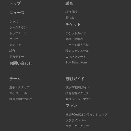
トップ
試合
試合日程
ニュース
順位表
グッズ
チケット
ホームタウン
トップチーム
チケットガイド
クラブ
席種・価格表
メディア
チケット購入方法
試合
販売スケジュール
アカデミー
ニッパツシート
Buy Ticket Here
お問い合わせ
チーム
観戦ガイド
選手・スタッフ
横浜FC観戦ガイド
スケジュール
試合会場アクセス
練習見学について
観戦ルール・マナー
ファン
横浜FC公式オンラインショップ
クラブメンバー
スタータークラブ