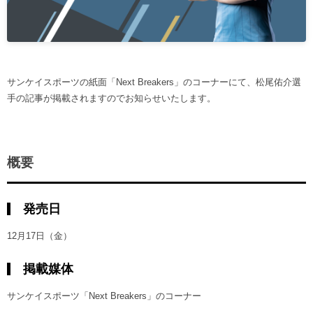
ヒストリー
クラブメンバー
育成ビジョン
パートナー
サステナビリティ
スタータークラブ
試合日程・結果
パートナー一覧
お問い合わせ
ホームタウン活動
スペシャルコンテンツ
アカデミー選手
サンケイスポーツの紙面「Next Breakers」のコーナーにて、松尾佑介選
あしながドリーム基金
横浜FCスポーツクラブ
オリジナルビール
手の記事が掲載されますのでお知らせいたします。
アカデミースタッフ
お問い合わせ
ニッパツ横浜FCシーガルズ
フェニックスクラブ
ゲームスチュワード
サッカースクール
概要
学生インターンシップ
チアスクール
発売日
12月17日（金）
掲載媒体
サンケイスポーツ「Next Breakers」のコーナー