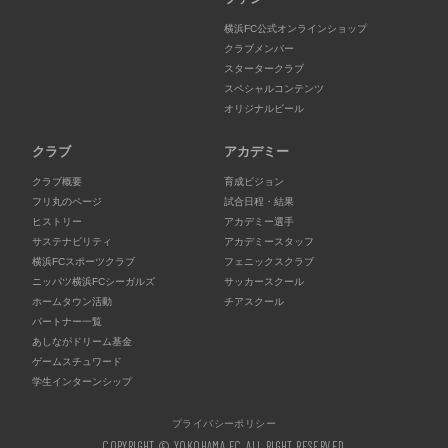
横浜FC公式オンラインショップ
クラブメンバー
スタータークラブ
スペシャルコンテンツ
オリジナルビール
クラブ
アカデミー
クラブ概要
育成ビジョン
フリ丸のページ
試合日程・結果
ヒストリー
アカデミー選手
サステナビリティ
アカデミースタッフ
横浜FCスポーツクラブ
フェニックスクラブ
ニッパツ横浜FCシーガルズ
サッカースクール
ホームタウン活動
チアスクール
パートナー一覧
あしながドリーム基金
ゲームスチュワード
学生インターンシップ
プライバシーポリシー
COPYRIGHT © YOKOHAMA FC. ALL RIGHT RESERVED.