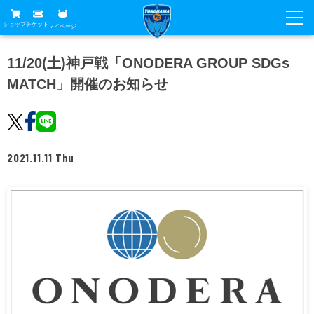
ショップ
チケット
マイページ
ニュース
11/20(土)神戸戦「ONODERA GROUP SDGs
MATCH」開催のお知らせ
グッズ
試合
ホームタウン
試合日程
チケット
トップチーム
順位表
2021.11.11 Thu
チケットガイド
チーム
クラブ
席種・価格表
選手・スタッフ
観戦ガイド
メディア
チケット購入方法
スケジュール
試合
横浜FC観戦ガイド
クラブ
販売スケジュール
練習見学について
アカデミー
試合会場アクセス
クラブ概要
ファン
ニッパツシート
観戦ルール・マナー
フリ丸のページ
Buy Ticket Here
横浜FC公式オンラインショップ
アカデミー