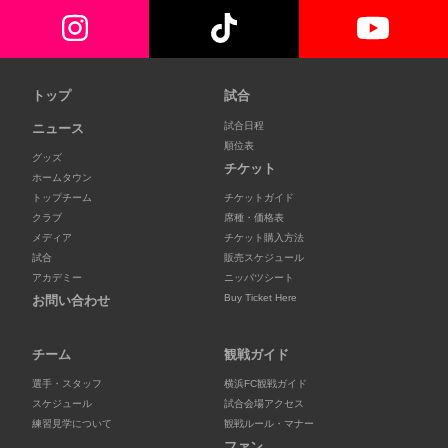
トップ
試合
試合日程
ニュース
順位表
グッズ
チケット
ホームタウン
トップチーム
チケットガイド
クラブ
席種・価格表
メディア
チケット購入方法
試合
販売スケジュール
アカデミー
ニッパツシート
Buy Ticket Here
お問い合わせ
チーム
観戦ガイド
選手・スタッフ
横浜FC観戦ガイド
スケジュール
試合会場アクセス
練習見学について
観戦ルール・マナー
ファン