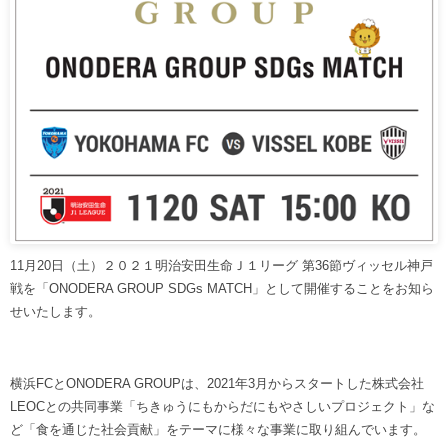
ヒストリー
クラブメンバー
育成ビジョン
パートナー
サステナビリティ
スタータークラブ
試合日程・結果
パートナー一覧
お問い合わせ
ホームタウン活動
スペシャルコンテンツ
アカデミー選手
あしながドリーム基金
横浜FCスポーツクラブ
オリジナルビール
アカデミースタッフ
お問い合わせ
ニッパツ横浜FCシーガルズ
フェニックスクラブ
ゲームスチュワード
サッカースクール
学生インターンシップ
11月20日（土）２０２１明治安田生命Ｊ１リーグ 第36節ヴィッセル神戸
チアスクール
戦を「ONODERA GROUP SDGs MATCH」として開催することをお知ら
せいたします。
横浜FCとONODERA GROUPは、2021年3月からスタートした株式会社
LEOCとの共同事業「ちきゅうにもからだにもやさしいプロジェクト」な
ど「食を通じた社会貢献」をテーマに様々な事業に取り組んでいます。