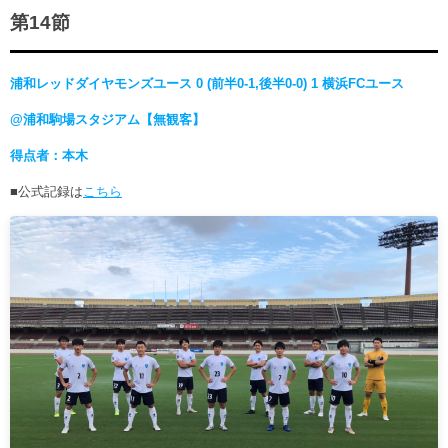
ヒストリー
クラブメンバー
第14節
育成ビジョン
パートナー
サステナビリティ
スタータークラブ
試合日程・結果
パートナー一覧
浦和レッドダイヤモンズユース 0 (前半0-1,後半0-0) 1 横浜FCユース
お問い合わせ
ホームタウン活動
スペシャルコンテンツ
アカデミー選手
@浦和駒場スタジアム【無観客】
あしながドリーム基金
横浜FCスポーツクラブ
オリジナルビール
アカデミースタッフ
得点者：本木
お問い合わせ
ニッパツ横浜FCシーガルズ
フェニックスクラブ
■公式記録は
こちら
ゲームスチュワード
サッカースクール
学生インターンシップ
チアスクール