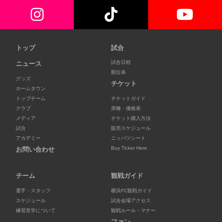
トップ
試合
試合日程
ニュース
順位表
グッズ
チケット
ホームタウン
トップチーム
チケットガイド
クラブ
席種・価格表
メディア
チケット購入方法
試合
販売スケジュール
アカデミー
ニッパツシート
Buy Ticket Here
お問い合わせ
チーム
観戦ガイド
選手・スタッフ
横浜FC観戦ガイド
スケジュール
試合会場アクセス
練習見学について
観戦ルール・マナー
ファン