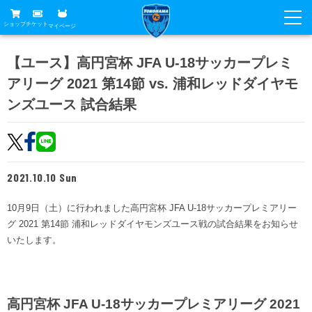
ショップ
チケット
マイページ
ニュース
【ユース】高円宮杯 JFA U-18サッカープレミ
アリーグ 2021 第14節 vs. 浦和レッドダイヤモ
グッズ
試合
ンズユース 試合結果
ホームタウン
試合日程
チケット
トップチーム
順位表
チケットガイド
チーム
クラブ
2021.10.10 Sun
席種・価格表
選手・スタッフ
観戦ガイド
メディア
10月9日（土）に行われました高円宮杯 JFA U-18サッカープレミアリー
チケット購入方法
スケジュール
試合
グ 2021 第14節 浦和レッドダイヤモンズユース戦の試合結果をお知らせ
横浜FC観戦ガイド
クラブ
販売スケジュール
いたします。
練習見学について
アカデミー
試合会場アクセス
クラブ概要
ファン
ニッパツシート
観戦ルール・マナー
フリ丸のページ
Buy Ticket Here
横浜FC公式オンラインショップ
アカデミー
高円宮杯 JFA U-18サッカープレミアリーグ 2021