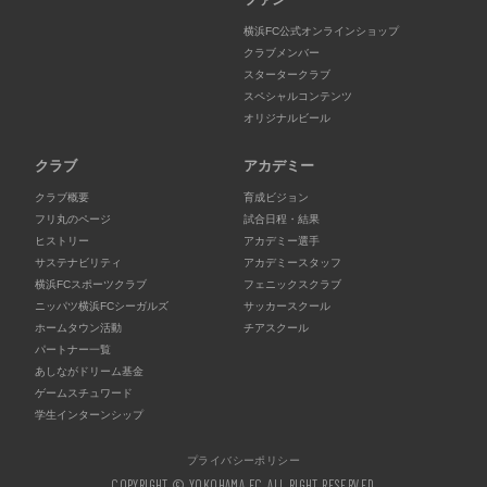
横浜FC公式オンラインショップ
クラブメンバー
スタータークラブ
スペシャルコンテンツ
オリジナルビール
クラブ
アカデミー
クラブ概要
育成ビジョン
フリ丸のページ
試合日程・結果
ヒストリー
アカデミー選手
サステナビリティ
アカデミースタッフ
横浜FCスポーツクラブ
フェニックスクラブ
ニッパツ横浜FCシーガルズ
サッカースクール
ホームタウン活動
チアスクール
パートナー一覧
あしながドリーム基金
ゲームスチュワード
学生インターンシップ
プライバシーポリシー
COPYRIGHT © YOKOHAMA FC. ALL RIGHT RESERVED.