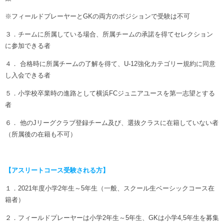
※フィールドプレーヤーとGKの両方のポジションで受験は不可
３．チームに所属している場合、所属チームの承諾を得てセレクション
に参加できる者
４． 合格時に所属チームの了解を得て、U-12強化カテゴリー規約に同意
し入会できる者
５．小学校卒業時の進路として横浜FCジュニアユースを第一志望とする
者
６． 他のJリーグクラブ登録チーム及び、選抜クラスに在籍していない者
（所属後の在籍も不可）
【アスリートコース受験される方】
１．2021年度小学2年生～5年生（一般、スクール生ベーシックコース在
籍者）
２．フィールドプレーヤーは小学2年生～5年生、GKは小学4,5年生を募集