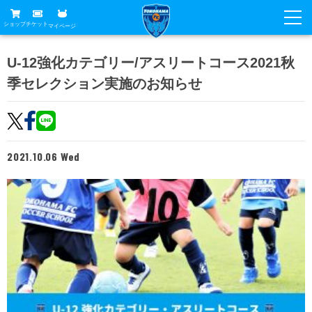
ショップ
チケット
マイページ
ニュース
U-12強化カテゴリー/アスリートコース2021秋
季セレクション実施のお知らせ
グッズ
試合
ホームタウン
試合日程
チケット
トップチーム
順位表
2021.10.06 Wed
チケットガイド
チーム
クラブ
席種・価格表
選手・スタッフ
観戦ガイド
メディア
チケット購入方法
スケジュール
試合
横浜FC観戦ガイド
クラブ
販売スケジュール
練習見学について
アカデミー
試合会場アクセス
クラブ概要
ファン
ニッパツシート
観戦ルール・マナー
フリ丸のページ
Buy Ticket Here
横浜FC公式オンラインショップ
アカデミー