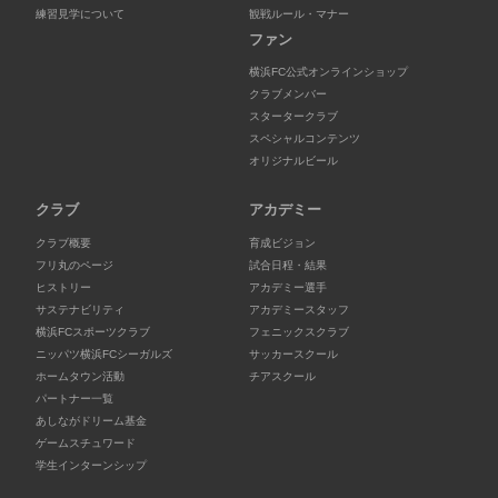
練習見学について
観戦ルール・マナー
ファン
横浜FC公式オンラインショップ
クラブメンバー
スタータークラブ
スペシャルコンテンツ
オリジナルビール
クラブ
アカデミー
クラブ概要
育成ビジョン
フリ丸のページ
試合日程・結果
ヒストリー
アカデミー選手
サステナビリティ
アカデミースタッフ
横浜FCスポーツクラブ
フェニックスクラブ
ニッパツ横浜FCシーガルズ
サッカースクール
ホームタウン活動
チアスクール
パートナー一覧
あしながドリーム基金
ゲームスチュワード
学生インターンシップ