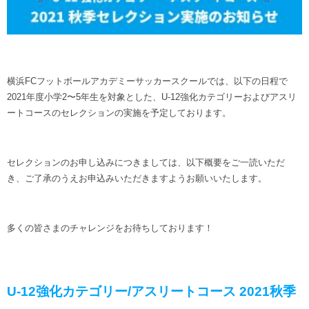
ヒストリー
クラブメンバー
育成ビジョン
パートナー
サステナビリティ
スタータークラブ
試合日程・結果
パートナー一覧
お問い合わせ
ホームタウン活動
スペシャルコンテンツ
アカデミー選手
横浜FCフットボールアカデミーサッカースクールでは、以下の日程で
あしながドリーム基金
横浜FCスポーツクラブ
オリジナルビール
2021年度小学2〜5年生を対象とした、U-12強化カテゴリーおよびアスリ
アカデミースタッフ
お問い合わせ
ートコースのセレクションの実施を予定しております。
ニッパツ横浜FCシーガルズ
フェニックスクラブ
ゲームスチュワード
サッカースクール
セレクションのお申し込みにつきましては、以下概要をご一読いただ
学生インターンシップ
き、ご了承のうえお申込みいただきますようお願いいたします。
チアスクール
多くの皆さまのチャレンジをお待ちしております！
U-12強化カテゴリー/アスリートコース 2021秋季