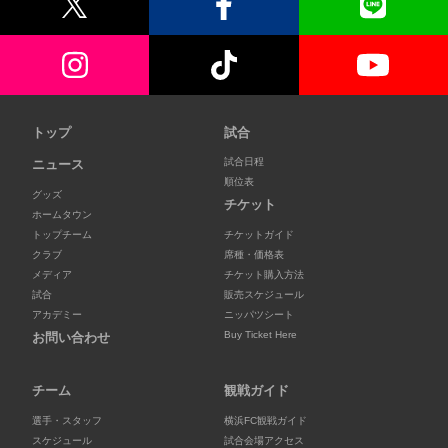
トップ
試合
試合日程
ニュース
順位表
グッズ
チケット
ホームタウン
トップチーム
チケットガイド
クラブ
席種・価格表
メディア
チケット購入方法
試合
販売スケジュール
アカデミー
ニッパツシート
Buy Ticket Here
お問い合わせ
チーム
観戦ガイド
選手・スタッフ
横浜FC観戦ガイド
スケジュール
試合会場アクセス