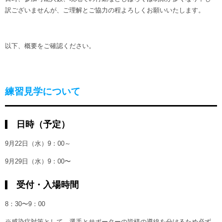
ヒストリー
クラブメンバー
訳ございませんが、ご理解とご協力の程よろしくお願いいたします。
育成ビジョン
パートナー
サステナビリティ
スタータークラブ
試合日程・結果
パートナー一覧
お問い合わせ
ホームタウン活動
以下、概要をご確認ください。
スペシャルコンテンツ
アカデミー選手
あしながドリーム基金
横浜FCスポーツクラブ
オリジナルビール
アカデミースタッフ
お問い合わせ
ニッパツ横浜FCシーガルズ
練習見学について
フェニックスクラブ
ゲームスチュワード
サッカースクール
学生インターンシップ
日時（予定）
チアスクール
9月22日（水）9：00～
9月29日（水）9：00〜
受付・入場時間
8：30〜9：00
※感染症対策として、選手とサポーターの皆様の導線を分けるため必ず