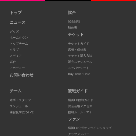
トップ
試合
試合日程
ニュース
順位表
グッズ
チケット
ホームタウン
トップチーム
チケットガイド
クラブ
席種・価格表
メディア
チケット購入方法
試合
販売スケジュール
アカデミー
ニッパツシート
Buy Ticket Here
お問い合わせ
チーム
観戦ガイド
選手・スタッフ
横浜FC観戦ガイド
スケジュール
試合会場アクセス
練習見学について
観戦ルール・マナー
ファン
横浜FC公式オンラインショップ
クラブメンバー