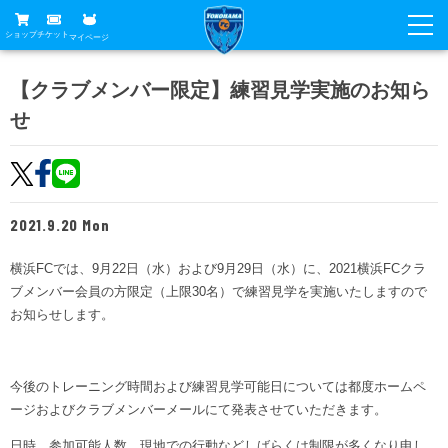
ショップ
チケット
マイページ
ニュース
【クラブメンバー限定】練習見学実施のお知ら
せ
グッズ
試合
ホームタウン
試合日程
チケット
トップチーム
順位表
2021.9.20 Mon
チケットガイド
チーム
クラブ
席種・価格表
横浜FCでは、9月22日（水）および9月29日（水）に、2021横浜FCクラ
選手・スタッフ
観戦ガイド
メディア
ブメンバー会員の方限定（上限30名）で練習見学を実施いたしますので
チケット購入方法
スケジュール
お知らせします。
試合
横浜FC観戦ガイド
クラブ
販売スケジュール
練習見学について
アカデミー
試合会場アクセス
クラブ概要
ファン
ニッパツシート
今後のトレーニング時間および練習見学可能日については都度ホームペ
観戦ルール・マナー
ージおよびクラブメンバーメールにて発表させていただきます。
フリ丸のページ
Buy Ticket Here
横浜FC公式オンラインショップ
アカデミー
日時、参加可能人数、現地での行動などしばらくは制限が多くなり申し