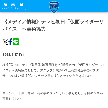
ショップ
チケット
マイページ
ニュース
《メディア情報》テレビ朝日「仮面ライダーリ
バイス」へ美術協力
グッズ
試合
ホームタウン
試合日程
チケット
トップチーム
順位表
2021.9.17 Fri
チケットガイド
チーム
クラブ
席種・価格表
横浜FCでは、テレビ朝日系 毎週日曜あさ9時放送の 『仮面ライダーリバ
選手・スタッフ
観戦ガイド
メディア
イス』へ美術協力として、弊クラブ所属のFW 三浦知良選手のポスター、
チケット購入方法
スケジュール
サインおよび横浜FCのフラッグ等を提供させていただきました。
試合
横浜FC観戦ガイド
クラブ
販売スケジュール
練習見学について
アカデミー
試合会場アクセス
クラブ概要
ファン
ニッパツシート
主人公・五十嵐一輝が三浦選手のファンという事もあり、今回の企画が
観戦ルール・マナー
実現しました。
フリ丸のページ
Buy Ticket Here
横浜FC公式オンラインショップ
アカデミー