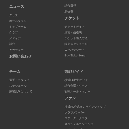
試合日程
ニュース
順位表
グッズ
チケット
ホームタウン
トップチーム
チケットガイド
クラブ
席種・価格表
メディア
チケット購入方法
試合
販売スケジュール
アカデミー
ニッパツシート
Buy Ticket Here
お問い合わせ
チーム
観戦ガイド
選手・スタッフ
横浜FC観戦ガイド
スケジュール
試合会場アクセス
練習見学について
観戦ルール・マナー
ファン
横浜FC公式オンラインショップ
クラブメンバー
スタータークラブ
スペシャルコンテンツ