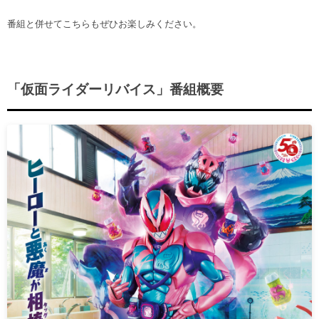
ヒストリー
クラブメンバー
育成ビジョン
番組と併せてこちらもぜひお楽しみください。
パートナー
サステナビリティ
スタータークラブ
試合日程・結果
パートナー一覧
お問い合わせ
ホームタウン活動
スペシャルコンテンツ
アカデミー選手
あしながドリーム基金
「仮面ライダーリバイス」番組概要
横浜FCスポーツクラブ
オリジナルビール
アカデミースタッフ
お問い合わせ
ニッパツ横浜FCシーガルズ
フェニックスクラブ
ゲームスチュワード
サッカースクール
学生インターンシップ
チアスクール