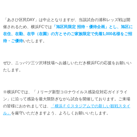
「あさひ区民DAY」は中止となりますが、当該試合の浦和レッズ戦は開
催されるため、横浜FCでは
「旭区民限定 招待・優待企画」とし、旭区に
在住、在勤、在学（在園）の方とそのご家族限定で先着1,000名様をご招
待・ご優待
いたします。
ぜひ、ニッパツ三ツ沢球技場へお越しいただき横浜FCの応援をお願いい
たします。
※横浜FCでは、「Ｊリーグ新型コロナウイルス感染症対応ガイドライ
ン」に沿って感染を最大限防ぎながら試合を開催しております。ご来場
の皆様におかれましては、
「横浜ＦＣスタジアムでの新しい観戦スタイ
ル」
を厳守いただきますよう、よろしくお願いいたします。