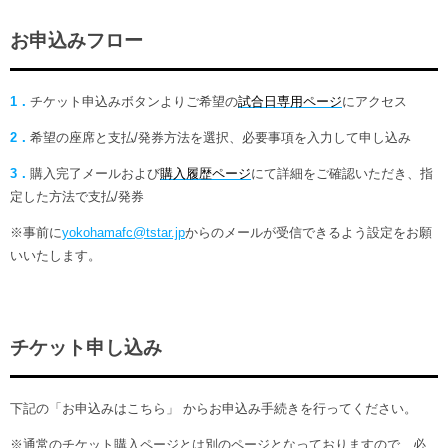
お申込みフロー
1．
チケット申込みボタンよりご希望の
試合日専用ページ
にアクセス
2．
希望の座席と支払/発券方法を選択、必要事項を入力して申し込み
3．
購入完了メールおよび
購入履歴ページ
にて詳細をご確認いただき、指
定した方法で支払/発券
※事前に
yokohamafc@tstar.jp
からのメールが受信できるよう設定をお願
いいたします。
チケット申し込み
下記の「お申込みはこちら」 からお申込み手続きを行ってください。
※通常のチケット購入ページとは別のページとなっておりますので、必