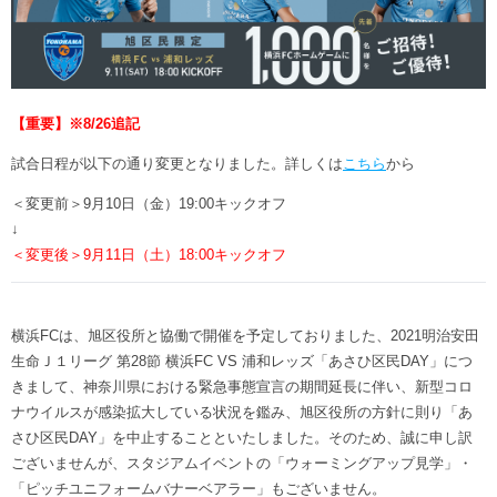
ヒストリー
クラブメンバー
育成ビジョン
パートナー
サステナビリティ
スタータークラブ
試合日程・結果
パートナー一覧
お問い合わせ
ホームタウン活動
スペシャルコンテンツ
アカデミー選手
【重要】※8/26追記
あしながドリーム基金
横浜FCスポーツクラブ
オリジナルビール
試合日程が以下の通り変更となりました。詳しくは
こちら
から
アカデミースタッフ
お問い合わせ
ニッパツ横浜FCシーガルズ
＜変更前＞9月10日（金）19:00キックオフ
フェニックスクラブ
↓
ゲームスチュワード
＜変更後＞9月11日（土）18:00キックオフ
サッカースクール
学生インターンシップ
チアスクール
横浜FCは、旭区役所と協働で開催を予定しておりました、2021明治安田
生命Ｊ１リーグ 第28節 横浜FC VS 浦和レッズ「あさひ区民DAY」につ
きまして、神奈川県における緊急事態宣言の期間延長に伴い、新型コロ
ナウイルスが感染拡大している状況を鑑み、旭区役所の方針に則り「あ
さひ区民DAY」を中止することといたしました。そのため、誠に申し訳
ございませんが、スタジアムイベントの「ウォーミングアップ見学」・
「ピッチユニフォームバナーベアラー」もございません。