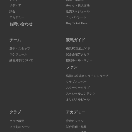
メディア
チケット購入方法
試合
販売スケジュール
アカデミー
ニッパツシート
Buy Ticket Here
お問い合わせ
チーム
観戦ガイド
選手・スタッフ
横浜FC観戦ガイド
スケジュール
試合会場アクセス
練習見学について
観戦ルール・マナー
ファン
横浜FC公式オンラインショップ
クラブメンバー
スタータークラブ
スペシャルコンテンツ
オリジナルビール
クラブ
アカデミー
クラブ概要
育成ビジョン
フリ丸のページ
試合日程・結果