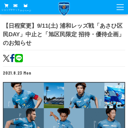
ショップ
チケット
マイページ
ニュース
【日程変更】9/11(土) 浦和レッズ戦「あさひ区
民DAY」中止と「旭区民限定 招待・優待企画」
グッズ
試合
のお知らせ
ホームタウン
試合日程
チケット
トップチーム
順位表
チケットガイド
チーム
クラブ
2021.8.23 Mon
席種・価格表
選手・スタッフ
観戦ガイド
メディア
チケット購入方法
スケジュール
試合
横浜FC観戦ガイド
クラブ
販売スケジュール
練習見学について
アカデミー
試合会場アクセス
クラブ概要
ファン
ニッパツシート
観戦ルール・マナー
フリ丸のページ
Buy Ticket Here
横浜FC公式オンラインショップ
アカデミー