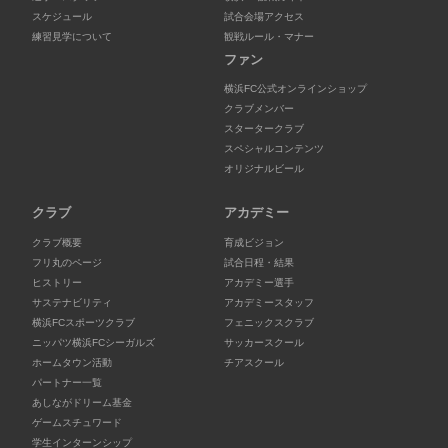
スケジュール
試合会場アクセス
練習見学について
観戦ルール・マナー
ファン
横浜FC公式オンラインショップ
クラブメンバー
スタータークラブ
スペシャルコンテンツ
オリジナルビール
クラブ
アカデミー
クラブ概要
育成ビジョン
フリ丸のページ
試合日程・結果
ヒストリー
アカデミー選手
サステナビリティ
アカデミースタッフ
横浜FCスポーツクラブ
フェニックスクラブ
ニッパツ横浜FCシーガルズ
サッカースクール
ホームタウン活動
チアスクール
パートナー一覧
あしながドリーム基金
ゲームスチュワード
学生インターンシップ