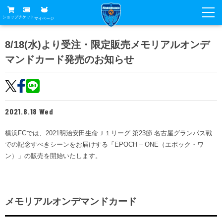
ショップ
チケット
マイページ
ニュース
8/18(水)より受注・限定販売メモリアルオンデ
マンドカード発売のお知らせ
グッズ
試合
ホームタウン
試合日程
チケット
トップチーム
順位表
2021.8.18 Wed
チケットガイド
チーム
クラブ
席種・価格表
横浜FCでは、2021明治安田生命Ｊ１リーグ 第23節 名古屋グランパス戦
選手・スタッフ
観戦ガイド
メディア
での記念すべきシーンをお届けする「EPOCH – ONE（エポック・ワ
チケット購入方法
スケジュール
ン）」の販売を開始いたします。
試合
横浜FC観戦ガイド
クラブ
販売スケジュール
練習見学について
アカデミー
試合会場アクセス
クラブ概要
ファン
ニッパツシート
メモリアルオンデマンドカード
観戦ルール・マナー
フリ丸のページ
Buy Ticket Here
横浜FC公式オンラインショップ
アカデミー