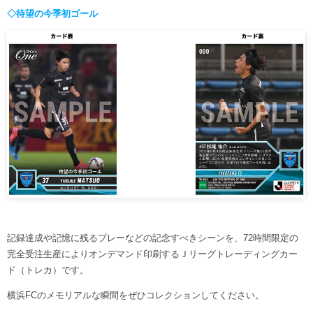
ヒストリー
クラブメンバー
◇待望の今季初ゴール
育成ビジョン
パートナー
サステナビリティ
スタータークラブ
試合日程・結果
パートナー一覧
お問い合わせ
ホームタウン活動
スペシャルコンテンツ
アカデミー選手
あしながドリーム基金
横浜FCスポーツクラブ
オリジナルビール
アカデミースタッフ
お問い合わせ
ニッパツ横浜FCシーガルズ
フェニックスクラブ
ゲームスチュワード
サッカースクール
学生インターンシップ
チアスクール
記録達成や記憶に残るプレーなどの記念すべきシーンを、72時間限定の
完全受注生産によりオンデマンド印刷するＪリーグトレーディングカー
ド（トレカ）です。
横浜FCのメモリアルな瞬間をぜひコレクションしてください。