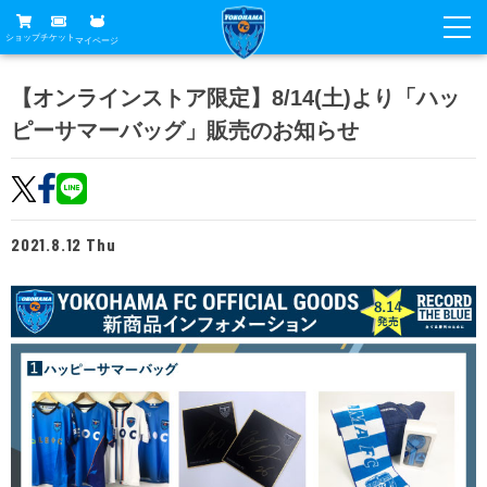
ショップ
チケット
マイページ
ニュース
【オンラインストア限定】8/14(土)より「ハッ
ピーサマーバッグ」販売のお知らせ
グッズ
試合
ホームタウン
試合日程
チケット
トップチーム
順位表
2021.8.12 Thu
チケットガイド
チーム
クラブ
席種・価格表
選手・スタッフ
観戦ガイド
メディア
チケット購入方法
スケジュール
試合
横浜FC観戦ガイド
クラブ
販売スケジュール
練習見学について
アカデミー
試合会場アクセス
クラブ概要
ファン
ニッパツシート
観戦ルール・マナー
フリ丸のページ
Buy Ticket Here
横浜FC公式オンラインショップ
アカデミー