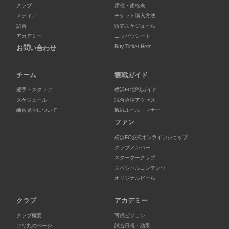
クラブ
席種・価格表
メディア
チケット購入方法
試合
販売スケジュール
アカデミー
ニッパツシート
Buy Ticket Here
お問い合わせ
チーム
観戦ガイド
選手・スタッフ
横浜FC観戦ガイド
スケジュール
試合会場アクセス
練習見学について
観戦ルール・マナー
ファン
横浜FC公式オンラインショップ
クラブメンバー
スタータークラブ
スペシャルコンテンツ
オリジナルビール
クラブ
アカデミー
クラブ概要
育成ビジョン
フリ丸のページ
試合日程・結果