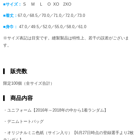
■サイズ：
S M L O XO 2XO
■着丈：
67.0／68.5／70.0／71.0／72.0／73.0
■身巾：
47.0／49.5／52.0／55.0／58.0／61.0
※サイズ表記は目安です。縫製製品は特性上、若干の誤差がございま
す。
販売数
限定100個（全サイズ合計）
商品内容
・ユニフォーム【2016年～2018年の中から1着ランダム】
・デニムトートバッグ
・オリジナルミニ色紙（サイン入り）【6月27日時点の登録選手より2枚
ランダム】