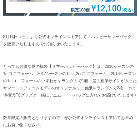
ヒストリー
クラブメンバー
育成ビジョン
パートナー
サステナビリティ
スタータークラブ
試合日程・結果
パートナー一覧
お問い合わせ
ホームタウン活動
スペシャルコンテンツ
アカデミー選手
8月14日（土）より公式オンラインストアにて「ハッピーサマーバッグ」
あしながドリーム基金
横浜FCスポーツクラブ
オリジナルビール
を販売いたしますのでお知らせいたします。
アカデミースタッフ
お問い合わせ
ニッパツ横浜FCシーガルズ
フェニックスクラブ
ゲームスチュワード
とってもお得な夏の福袋【サマーハッピーバッグ】は、2016シーズンの
サッカースクール
1stユニフォーム、2017シーズンの1st・2ndユニフォーム、2018シーズン
学生インターンシップ
の1stユニフォームのいずれかをランダムで1着、選手直筆サインが入った
チアスクール
サマーユニフォームモデルのオリジナルミニ色紙をランダムで2枚、その
他横浜FCグッズと一緒にデニムトートバッグに入れてお届けいたします♪
数量限定の販売となりますので、ぜひ公式オンラインストアにてお早め
にお買い物ください。