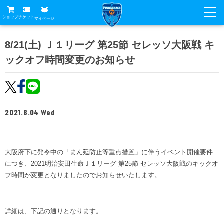
ショップ
チケット
マイページ
ニュース
8/21(土) Ｊ１リーグ 第25節 セレッソ大阪戦 キ
ックオフ時間変更のお知らせ
グッズ
試合
ホームタウン
試合日程
チケット
トップチーム
順位表
2021.8.04 Wed
チケットガイド
チーム
クラブ
席種・価格表
選手・スタッフ
観戦ガイド
メディア
チケット購入方法
大阪府下に発令中の「まん延防止等重点措置」に伴うイベント開催要件
スケジュール
試合
横浜FC観戦ガイド
につき、2021明治安田生命Ｊ１リーグ 第25節 セレッソ大阪戦のキックオ
クラブ
販売スケジュール
フ時間が変更となりましたのでお知らせいたします。
練習見学について
アカデミー
試合会場アクセス
クラブ概要
ファン
ニッパツシート
観戦ルール・マナー
フリ丸のページ
詳細は、下記の通りとなります。
Buy Ticket Here
横浜FC公式オンラインショップ
アカデミー