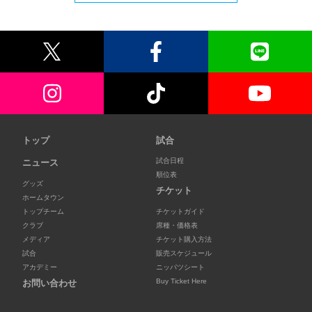
トップ
試合
試合日程
ニュース
順位表
グッズ
チケット
ホームタウン
トップチーム
チケットガイド
クラブ
席種・価格表
メディア
チケット購入方法
試合
販売スケジュール
アカデミー
ニッパツシート
Buy Ticket Here
お問い合わせ