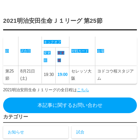
ヒストリー
クラブメンバー
育成ビジョン
パートナー
サステナビリティ
スタータークラブ
2021明治安田生命Ｊ１リーグ 第25節
試合日程・結果
パートナー一覧
お問い合わせ
ホームタウン活動
スペシャルコンテンツ
アカデミー選手
あしながドリーム基金
横浜FCスポーツクラブ
キックオフ
オリジナルビール
アカデミースタッフ
お問い合わせ
節
試合日
対戦カード
会場
ニッパツ横浜FCシーガルズ
変更
変更
フェニックスクラブ
前
後
ゲームスチュワード
第25
8月21日
セレッソ大
ヨドコウ桜スタジア
サッカースクール
19:30
19:00
学生インターンシップ
節
(土)
阪
ム
チアスクール
2021明治安田生命Ｊ１リーグの全日程は
こちら
本記事に関するお問い合わせ
カテゴリー
お知らせ
試合