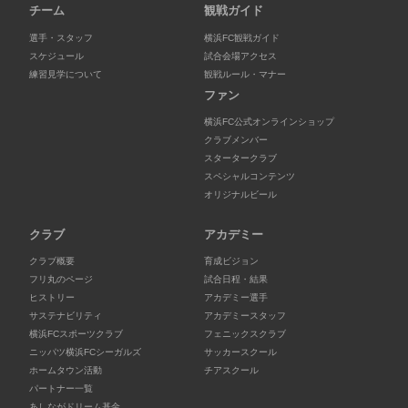
チーム
観戦ガイド
選手・スタッフ
横浜FC観戦ガイド
スケジュール
試合会場アクセス
練習見学について
観戦ルール・マナー
ファン
横浜FC公式オンラインショップ
クラブメンバー
スタータークラブ
スペシャルコンテンツ
オリジナルビール
クラブ
アカデミー
クラブ概要
育成ビジョン
フリ丸のページ
試合日程・結果
ヒストリー
アカデミー選手
サステナビリティ
アカデミースタッフ
横浜FCスポーツクラブ
フェニックスクラブ
ニッパツ横浜FCシーガルズ
サッカースクール
ホームタウン活動
チアスクール
パートナー一覧
あしながドリーム基金